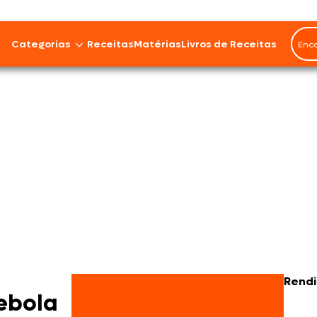
Categorias
Receitas
Matérias
Livros de Receitas
Bovinos
Cordeiro
Carnes Suínas
Aves
Frios e Embutidos
Peixes e Frutos do Mar
Rend
100% Vegetal
ebola