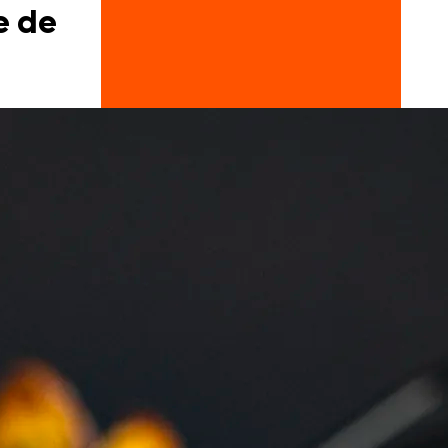
e de
Doces, Bolos e Sobremesas
Pães e Massas
Bebidas
Entrevistas