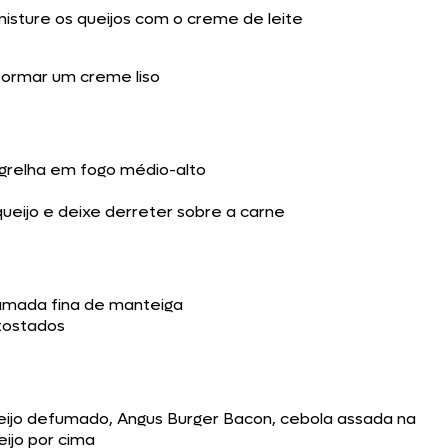
misture os queijos com o creme de leite
o
ormar um creme liso
grelha em fogo médio-alto
 queijo e deixe derreter sobre a carne
amada fina de manteiga
 tostados
ijo defumado, Angus Burger Bacon, cebola assada na
eijo por cima