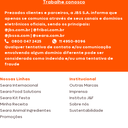
Trabalhe conosco
Prezados clientes e parceiros, a JBS S.A. informa que
apenas se comunica através de seus canais e domínios
eletrônicos oficiais, sendo os principais:
@jbs.com.br
|
@friboi.com.br
@jbssa.com
|
@seara.com.br
0800 047 2425
11 4950-8096
Qualquer tentativa de contato e/ou comunicação
envolvendo algum domínio diferente pode ser
considerada como indevida e/ou uma tentativa de
fraude
Nossas Linhas
Institucional
Seara Internacional
Outras Marcas
Seara Food Solutions
Imprensa
Seara Kit Festa
Instituto J&F
Minha Receita
Sobre nós
Seara Animal Ingredientes
Sustentabilidade
Promoções