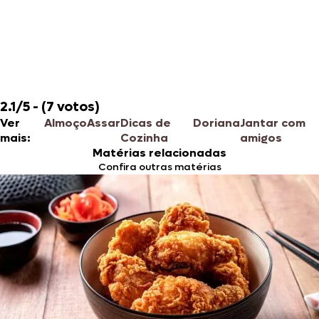
2.1/5 - (7 votos)
Ver
Almoço
Assar
Dicas de
Doriana
Jantar com
mais:
Cozinha
amigos
Matérias relacionadas
Confira outras matérias