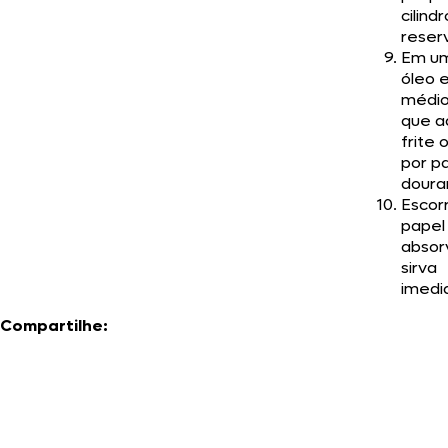
cilind
reser
Em um
óleo 
médio
que a
frite 
por p
doura
Escor
papel
absor
sirva
imedi
Compartilhe: