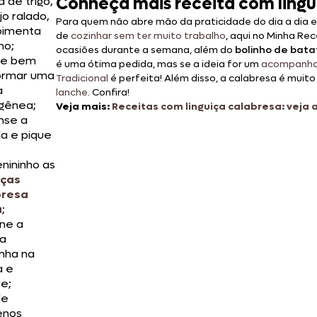
Conheça mais receita com lingui
a de trigo,
jo ralado,
Para quem não abre mão da praticidade do dia a dia e 
 pimenta
de
cozinhar sem ter muito trabalho
, aqui no Minha Re
no;
ocasiões durante a semana, além do
bolinho de bata
re bem
é uma ótima pedida, mas se a ideia for um
acompanha
ormar uma
Tradicional
é perfeita! Além disso, a calabresa é muito 
a
lanche
. Confira!
gênea;
Veja mais:
Receitas com linguiça calabresa: veja
nse a
la e pique
nininho as
iças
bresa
a
;
one a
ça
inha na
a e
re;
le
enos