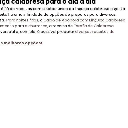
ça calabresa para o dia a dia
é fã de receitas com o sabor único da linguiça calabresa e gosta
ceita há uma infinidade de opções de preparos para diversas
ta.
Para noites frias
, o
Caldo de Abóbora com Linguiça Calabresa
mento para o churrasco
, a receita de
Farofa de Calabresa
versátil e, com ela, é possível preparar
diversas receitas de
 as melhores opções!