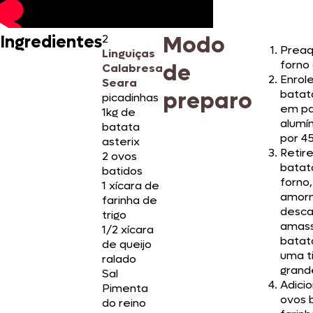
Modo
Ingredientes
2
Preaq
Linguiças
forno 
de
Calabresa
Enrol
Seara
preparo
batat
picadinhas
em pa
1kg de
alumí
batata
por 4
asterix
Retire
2 ovos
batat
batidos
forno
1 xícara de
amorn
farinha de
desca
trigo
amass
1/2 xícara
batat
de queijo
uma t
ralado
grand
Sal
Adici
Pimenta
ovos b
do reino