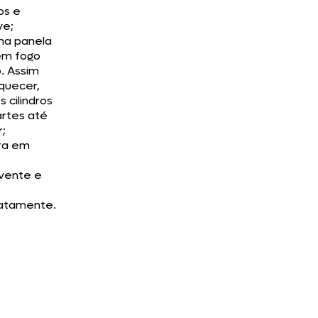
ros e
ve;
a panela
em fogo
. Assim
quecer,
os cilindros
artes até
r;
ra em
vente e
atamente.