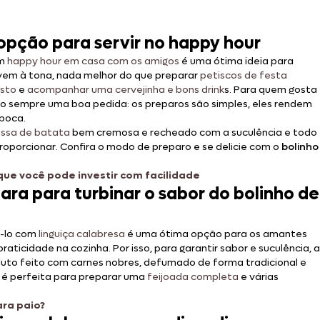
opção para servir no happy hour
um
happy hour em casa com os amigos
é uma ótima ideia para
 vem à tona, nada melhor do que preparar
petiscos de festa
osto
e
acompanhar uma cervejinha e bons drink
s. Para quem gosta
o sempre uma boa pedida: os preparos são simples, eles rendem
 boca.
ssa de batata
bem cremosa e recheado com a suculência e todo
oporcionar. Confira o modo de preparo e se delicie com o
bolinho
s que você pode investir com facilidade
ara para turbinar o sabor do bolinho de
-lo com
linguiça calabresa
é uma ótima opção para os amantes
icidade na cozinha. Por isso, para garantir sabor e suculência, a
duto feito com carnes nobres, defumado de forma tradicional e
é perfeita para preparar uma
feijoada completa
e várias
ara paio?