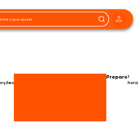
Preparo
1
orções
hora