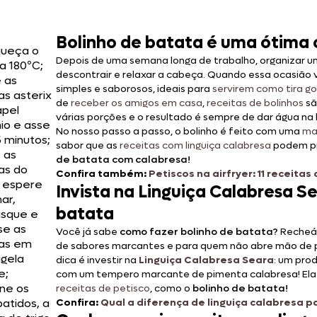
Bolinho de batata é uma ótima 
ueça o
Depois de uma semana longa de trabalho, organizar 
a 180ºC;
descontrair e relaxar a cabeça. Quando essa ocasião
e as
simples e saborosos, ideais para
servirem como tira g
as asterix
de
receber os amigos em casa
,
receitas de bolinhos
sã
pel
várias porções e o resultado é sempre de dar água na
nio e asse
No nosso passo a passo, o bolinho é feito com uma
ma
5 minutos;
sabor que as
receitas com linguiça calabresa
podem pr
 as
de batata com calabresa!
as do
Confira também:
Petiscos na airfryer: 11 receita
, espere
Invista na Linguiça Calabresa Se
ar,
batata
sque e
e as
Você já sabe
como fazer bolinho de batata?
Recheá
as em
de sabores marcantes e para quem não abre mão de prat
igela
dica é investir na
Linguiça Calabresa Seara
: um pro
e;
com um tempero marcante de pimenta calabresa! Ela 
one os
receitas de petisco
, como o
bolinho de batata!
atidos, a
Confira:
Qual a diferença de linguiça calabresa p