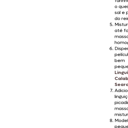
farinh
o quei
sal e
do rei
Mistu
até f
mass
homo
Dispe
pelícu
bem
peque
Lingu
Cala
Sear
Adici
lingui
picad
mass
mistu
Mode
pequ