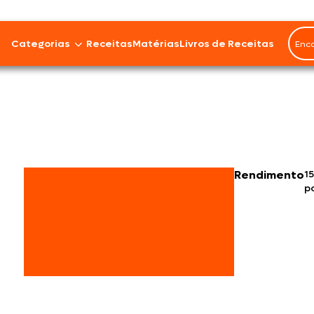
Categorias
Receitas
Matérias
Livros de Receitas
Bovinos
Cordeiro
Carnes Suínas
Rendimento
15
p
Aves
Frios e Embutidos
Peixes e Frutos do Mar
100% Vegetal