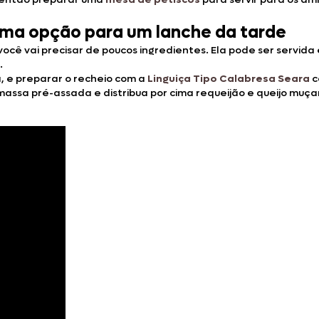
tima opção para um lanche da tarde
 você vai precisar de poucos ingredientes. Ela pode ser servid
.
, e preparar o recheio com a
Linguiça Tipo Calabresa Seara
c
assa pré-assada e distribua por cima requeijão e queijo muçar