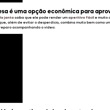
resa é uma opção econômica para aprove
da janta
saiba que ele pode render um
aperitivo fácil
e muito d
que, além de evitar o desperdício, combina muito bem como u
 preparo acompanhando o vídeo: