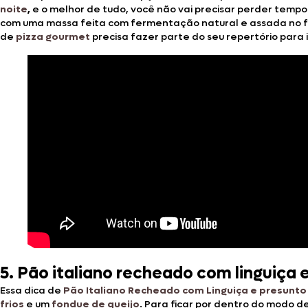
noite
,
e o melhor de tudo, você não vai precisar perder tempo
com uma massa feita com fermentação natural e assada no forn
de
pizza gourmet
precisa fazer parte do seu repertório para i
5.
Pão italiano recheado com linguiça 
Essa dica de
Pão Italiano Recheado com Linguiça e presunto
frios
e um
fondue de queijo
. Para ficar por dentro do modo de