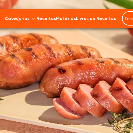
Categorias
Receitas
Matérias
Livros de Receitas
Bovinos
Cordeiro
Carnes Suínas
Aves
Frios e Embutidos
Peixes e Frutos do Mar
100% Vegetal