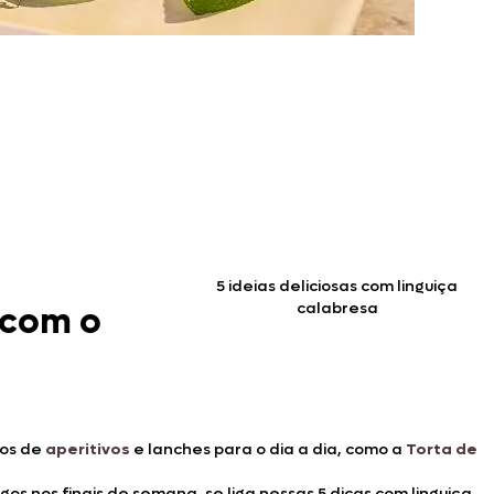
5 ideias deliciosas com linguiça
calabresa
 com o
pos de
aperitivos
e lanches para o dia a dia, como a
Torta de
gos nos finais de semana, se liga nessas 5 dicas com linguiça