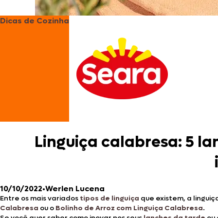
Dicas de Cozinha
Linguiça calabresa: 5 la
10/10/2022
•
Werlen Lucena
Entre os mais variados
tipos de linguiça
que existem, a lingui
Calabresa
ou o
Bolinho de Arroz com Linguiça Calabresa
.
Se você quer saber como inovar nos seus
lanches da tarde
ou 