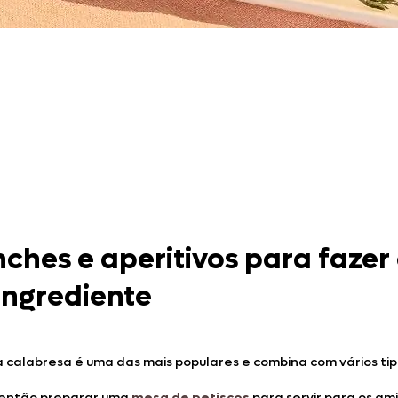
Doces, Bolos e Sobremesas
Pães e Massas
Bebidas
Entrevistas
nches e aperitivos para fazer
ingrediente
ça calabresa é uma das mais populares e combina com vários ti
então preparar uma
mes
a
de petiscos
para servir para os ami