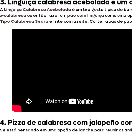
3.
Linguiça calabresa acebolada é um c
A
Linguiça Calabresa Acebolada
é um tira gosto típico de ba
x-calabresa
ou então fazer um
pão com linguiça
como uma o
Tipo Calabresa Seara
e frite com azeite. Corte fatias de p
4.
Pizza de calabresa com jalapeño c
Se está pensando em uma opção de lanche para reunir os ami