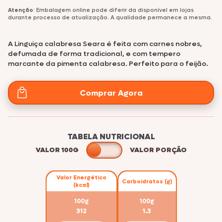
Atenção
: Embalagem online pode diferir da disponível em lojas
durante processo de atualização. A qualidade permanece a mesma.
A Linguiça calabresa Seara é feita com carnes nobres,
defumada de forma tradicional, e com tempero
marcante da pimenta calabresa. Perfeito para o feijão.
Comprar Agora
TABELA NUTRICIONAL
VALOR 100G
VALOR PORÇÃO
Valor Energético
Carboidratos (g)
(kcal)
100g
100g
312
1.3