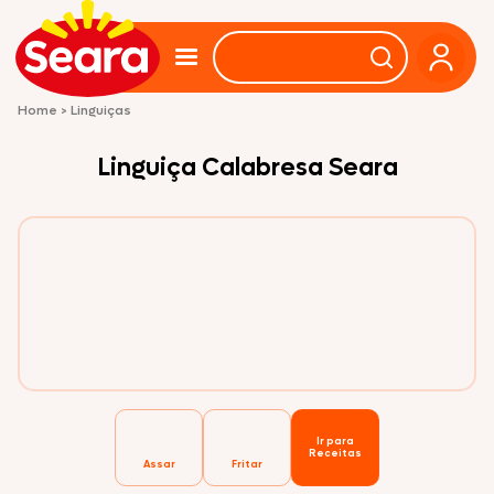
Home
>
Linguiças
Linguiça Calabresa Seara
Ir para
Receitas
Assar
Fritar