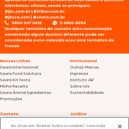
eletrônicos oficiais, sendo os principais:
@jbs.com.br
|
@friboi.com.br
@jbssa.com
|
@seara.com.br
0800 047 2425
11 4950-8096
Qualquer tentativa de contato e/ou comunicação
envolvendo algum domínio diferente pode ser
considerada como indevida e/ou uma tentativa de
fraude
Nossas Linhas
Institucional
Seara Internacional
Outras Marcas
Seara Food Solutions
Imprensa
Seara Kit Festa
Instituto J&F
Minha Receita
Sobre nós
Seara Animal Ingredientes
Sustentabilidade
Promoções
Contato
Jurídico
Fale Conosco
Política de cookies
Ao clicar em "Aceitar todos os cookies", concorda
SAC: +55 0800 047 2425
Política de privacidade