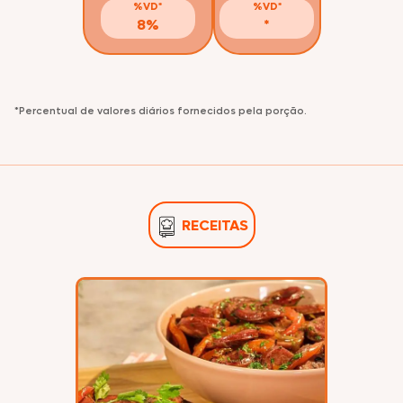
%VD*
%VD*
8%
*
*Percentual de valores diários fornecidos pela porção.
RECEITAS