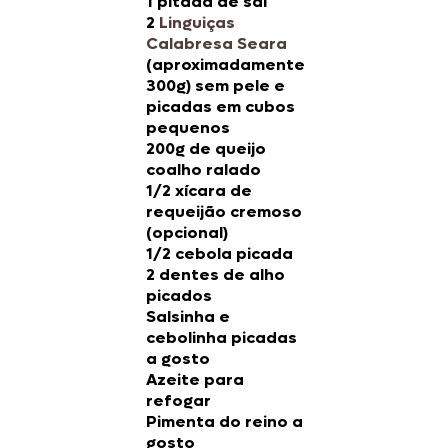
1 pitada de sal
2
Linguiças
Calabresa Seara
(aproximadamente
300g) sem pele e
picadas em cubos
pequenos
200g de queijo
coalho ralado
1/2 xícara de
requeijão cremoso
(opcional)
1/2 cebola picada
2 dentes de alho
picados
Salsinha e
cebolinha picadas
a gosto
Azeite para
refogar
Pimenta do reino a
gosto