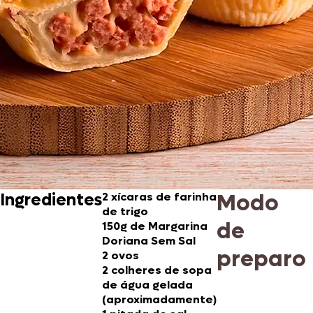
Modo
Ingredientes
2 xícaras de farinha
de trigo
de
150g de
Margarina
Doriana Sem Sal
preparo
2 ovos
2 colheres de sopa
de água gelada
(aproximadamente)