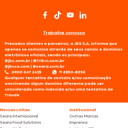
Trabalhe conosco
Prezados clientes e parceiros, a JBS S.A. informa que
apenas se comunica através de seus canais e domínios
eletrônicos oficiais, sendo os principais:
@jbs.com.br
|
@friboi.com.br
@jbssa.com
|
@seara.com.br
0800 047 2425
11 4950-8096
Qualquer tentativa de contato e/ou comunicação
envolvendo algum domínio diferente pode ser
considerada como indevida e/ou uma tentativa de
fraude
Nossas Linhas
Institucional
Seara Internacional
Outras Marcas
Seara Food Solutions
Imprensa