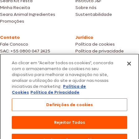
Seara Kit Festa
Instituto J&F
Minha Receita
Sobre nós
Seara Animal Ingredientes
Sustentabilidade
Promoções
Contato
Jurídico
Fale Conosco
Política de cookies
SAC: +55 0800 047 2425
Política de privacidade
Ao clicar em "Aceitar todos os cookies", concorda
Fotos meramente ilustrativas | Ofertas válidas enquanto durarem os
com o armazenamento de cookies no seu
estoques dos nossos parceiros | Vendas sujeitas a análise e confirmação
dispositivo para melhorar a navegação no site,
de dados.
analisar a utilização do site e ajudar nas nossas
Os preços, promoções e condições de pagamento são válidos
iniciativas de marketing.
Política de
exclusivamente para compras efetuadas em nossos parceiros.
Todos os produtos estão sujeitos a disponibilidade de estoque.
Cookies
Política de Privacidade
SEARA – CNPJ: 02.914.460/0202-67 – Av. Marginal Direita do Tietê, 500,
Definições de cookies
São Paulo/SP – CEP 05.118-100
© 2026 Seara. Todos os direitos reservados
Rejeitar Todos