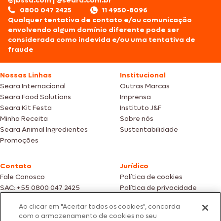
@jbssa.com
|
@seara.com.br
0800 047 2425
11 4950-8096
Qualquer tentativa de contato e/ou comunicação
envolvendo algum domínio diferente pode ser
considerada como indevida e/ou uma tentativa de
fraude
Nossas Linhas
Institucional
Seara Internacional
Outras Marcas
Seara Food Solutions
Imprensa
Seara Kit Festa
Instituto J&F
Minha Receita
Sobre nós
Seara Animal Ingredientes
Sustentabilidade
Promoções
Contato
Jurídico
Fale Conosco
Política de cookies
SAC: +55 0800 047 2425
Política de privacidade
Ao clicar em "Aceitar todos os cookies", concorda
Fotos meramente ilustrativas | Ofertas válidas enquanto durarem os
com o armazenamento de cookies no seu
estoques dos nossos parceiros | Vendas sujeitas a análise e confirmação