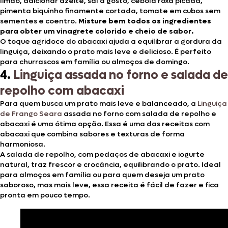
limão, adicionar azeite, sal a gosto, cebola roxa picada,
pimenta biquinho finamente cortada, tomate em cubos sem
sementes e coentro.
Misture bem todos os ingredientes
para obter um vinagrete colorido e cheio de sabor.
O toque agridoce do abacaxi ajuda a equilibrar a gordura da
linguiça, deixando o prato mais leve e delicioso. É perfeito
para churrascos em família ou almoços de domingo.
4.
Linguiça assada no forno e salada de
repolho com abacaxi
Para quem busca um prato mais leve e balanceado, a
Linguiça
de Frango Seara
assada no forno com salada de repolho e
abacaxi é uma ótima opção. Essa é uma das receitas com
abacaxi que combina sabores e texturas de forma
harmoniosa.
A salada de repolho, com pedaços de abacaxi e iogurte
natural, traz frescor e crocância, equilibrando o prato. Ideal
para almoços em família ou para quem deseja um prato
saboroso, mas mais leve, essa receita é fácil de fazer e fica
pronta em pouco tempo.