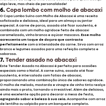
algo leve, mas cheio de personalidade!
6.
Copa lombo com molho de abacaxi
O Copa Lombo Suíno com Molho de Abacaxi é uma receita
sofisticada e deliciosa, ideal para um almoço ou jantar
especial. A carne de porco, assada até ficar suculenta, é
combinada com um molho agridoce feito de abacaxi
caramelizado, vinho branco e açúcar mascavo.
Esse molho
acrescenta um toque de doçura que contrasta
perfeitamente
com a intensidade da carne. Sirva com arroz
branco e legumes assados para uma refeição completa e
saborosa.
7.
Tender assado no abacaxi
Este Tender Assado no Abacaxi é perfeito para ocasiões
especiais como o Natal. A carne suína, assada até ficar
suculenta, é intercalada com fatias de abacaxi,
proporcionando uma combinação única de sabores agridoce.
O molho de melado, mostarda e vinagre de vinho tinto realça
ainda mais o prato, tornando-o irresistível. Além de delicioso,
é uma excelente opção para decorar a mesa de festa,
agregando sabor e beleza à sua ceia.
Acompanhe com arroz
de lentilha ou salpicão para um banquete completo.