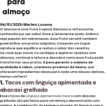
para
almoço
06/01/2025
•
Werlen Lucena
O abacaxi é uma fruta tropical deliciosa e refrescante,
conhecida por seu sabor doce e levemente ácido. Embora
seja popular em sobremesas, essa fruta versátil também
pode brilhar em pratos salgados, trazendo um toque
agridoce que equilibra e realça o sabor das receitas.
Se você quer inovar no cardápio e explorar receitas com
abacaxi, continue a leitura e descubra como essa fruta pode
transformar seus pratos.
E para garantir o máximo de
qualidade e sabor, usaremos produtos da Seara
, que
oferecem ingredientes ideais para cada uma dessas delícias.
Vamos conferir?
1.
Tacos com linguiça apimentada e
abacaxi grelhado
Esses tacos de
Linguiça Apimentada Seara
com abacaxi
grelhado são perfeitos para um almoço descontraído com
amigos. A combinação do tempero picante da linguiça com o