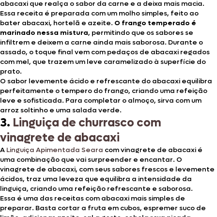
abacaxi que realça o sabor da carne e a deixa mais macia.
Essa receita é preparada com um molho simples, feito ao
bater abacaxi, hortelã e azeite.
O frango temperado é
marinado nessa mistura
, permitindo que os sabores se
infiltrem e deixem a carne ainda mais saborosa. Durante o
assado, o toque final vem com pedaços de abacaxi regados
com mel, que trazem um leve caramelizado à superfície do
prato.
O sabor levemente ácido e refrescante do abacaxi equilibra
perfeitamente o tempero do frango, criando uma refeição
leve e sofisticada. Para completar o almoço, sirva com um
arroz soltinho e uma salada verde.
3.
Linguiça de churrasco com
vinagrete de abacaxi
A
Linguiça Apimentada Seara
com vinagrete de abacaxi é
uma combinação que vai surpreender e encantar. O
vinagrete de abacaxi, com seus sabores frescos e levemente
ácidos, traz uma leveza que equilibra a intensidade da
linguiça, criando uma refeição refrescante e saborosa.
Essa é uma das receitas com abacaxi mais simples de
preparar. Basta cortar a fruta em cubos, espremer suco de