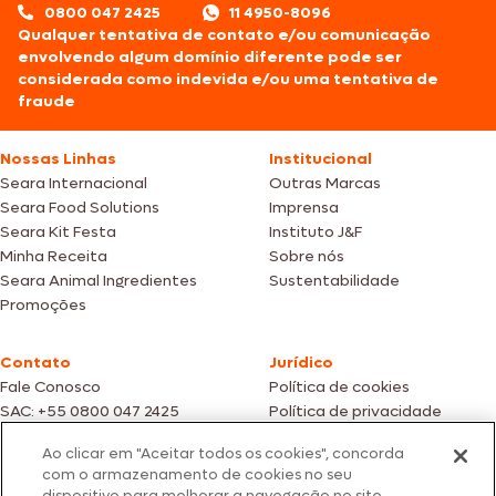
0800 047 2425
11 4950-8096
Qualquer tentativa de contato e/ou comunicação
envolvendo algum domínio diferente pode ser
considerada como indevida e/ou uma tentativa de
fraude
Nossas Linhas
Institucional
Seara Internacional
Outras Marcas
Seara Food Solutions
Imprensa
Seara Kit Festa
Instituto J&F
Minha Receita
Sobre nós
Seara Animal Ingredientes
Sustentabilidade
Promoções
Contato
Jurídico
Fale Conosco
Política de cookies
SAC: +55 0800 047 2425
Política de privacidade
Ao clicar em "Aceitar todos os cookies", concorda
Fotos meramente ilustrativas | Ofertas válidas enquanto durarem os
com o armazenamento de cookies no seu
estoques dos nossos parceiros | Vendas sujeitas a análise e confirmação
dispositivo para melhorar a navegação no site,