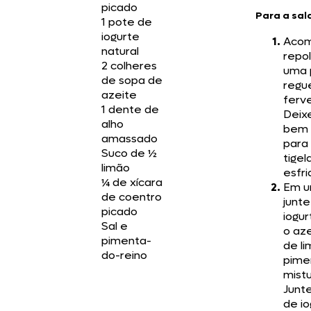
picado
Para a sal
1 pote de
iogurte
Acom
natural
repo
2 colheres
uma 
de sopa de
regu
azeite
ferv
1 dente de
Deix
alho
bem 
amassado
para
Suco de ½
tigel
limão
esfri
¼ de xícara
Em u
de coentro
junte
picado
iogur
Sal e
o aze
pimenta-
de li
do-reino
pime
mist
Junte
de io