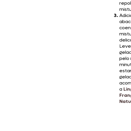
repo
mist
Adici
abac
coen
mist
deli
Leve
gelad
pelo
minu
esta
gelad
aco
a
Lin
Fran
Natu