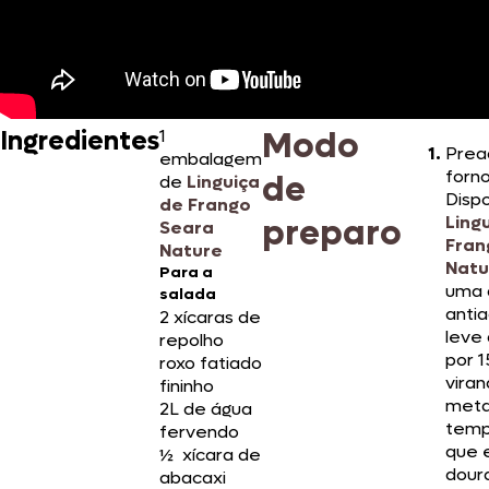
Modo
Ingredientes
1
Prea
embalagem
forno
de
de
Linguiça
Disp
de Frango
preparo
Ling
Seara
Fran
Nature
Natu
Para a
uma 
salada
anti
2 xícaras de
leve 
repolho
por 1
roxo fatiado
viran
fininho
meta
2L de água
temp
fervendo
que 
½ xícara de
dour
abacaxi