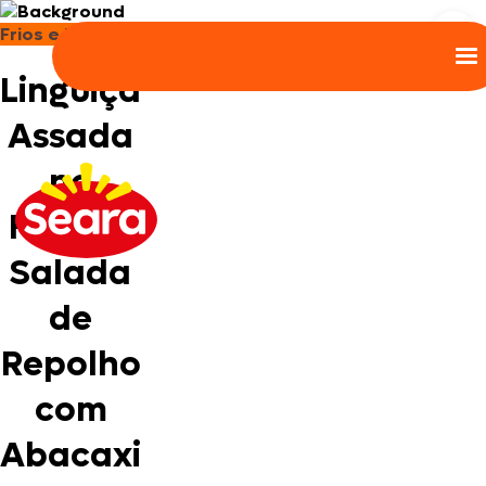
Frios e Embutidos
R
Linguiça
Assada
no
Forno e
Salada
de
Repolho
com
Abacaxi