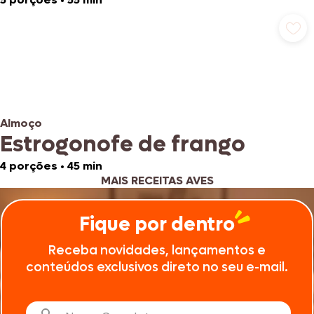
Almoço
Estrogonofe de frango
4 porções
•
45 min
MAIS RECEITAS AVES
Fique por dentro
Receba novidades, lançamentos e
conteúdos exclusivos direto no seu e-mail.