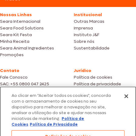
Nossas Linhas
Institucional
Seara Internacional
Outras Marcas
Seara Food Solutions
Imprensa
Seara Kit Festa
Instituto J&F
Minha Receita
Sobre nós
Seara Animal Ingredientes
Sustentabilidade
Promoções
Contato
Jurídico
Fale Conosco
Política de cookies
SAC: +55 0800 047 2425
Política de privacidade
Ao clicar em "Aceitar todos os cookies", concorda
Fotos meramente ilustrativas | Ofertas válidas enquanto durarem os
com o armazenamento de cookies no seu
estoques dos nossos parceiros | Vendas sujeitas a análise e confirmação
dispositivo para melhorar a navegação no site,
de dados.
analisar a utilização do site e ajudar nas nossas
Os preços, promoções e condições de pagamento são válidos
iniciativas de marketing.
Política de
exclusivamente para compras efetuadas em nossos parceiros.
Todos os produtos estão sujeitos a disponibilidade de estoque.
Cookies
Política de Privacidade
SEARA – CNPJ: 02.914.460/0202-67 – Av. Marginal Direita do Tietê, 500,