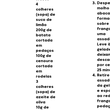
Despe
4
molho
colheres
abaca
(sopa) de
forma
suco de
sobre
limão
frang
200g de
uma
batata
assad
cortada
Leve 
em
gelade
pedaços
deixa
100g de
desca
cenoura
por ce
cortada
25 min
em
Retire
rodelas
assad
3
da gel
colheres
e esp
(sopa) de
ao re
azeite de
frang
oliva
pedaç
10g de