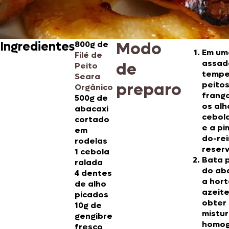
Modo
Ingredientes
800g de
Em um
Filé de
assade
de
Peito
tempe
Seara
preparo
peito
Orgânico
frang
500g de
os alh
abacaxi
cebola
cortado
e a pi
em
do-rei
rodelas
reserv
1 cebola
Bata 
ralada
do aba
4 dentes
a hort
de alho
azeite
picados
obter
10g de
mistu
gengibre
homog
fresco