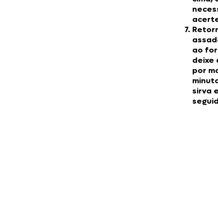
necess
acerte
Retor
assad
ao for
deixe 
por ma
minut
sirva 
segui