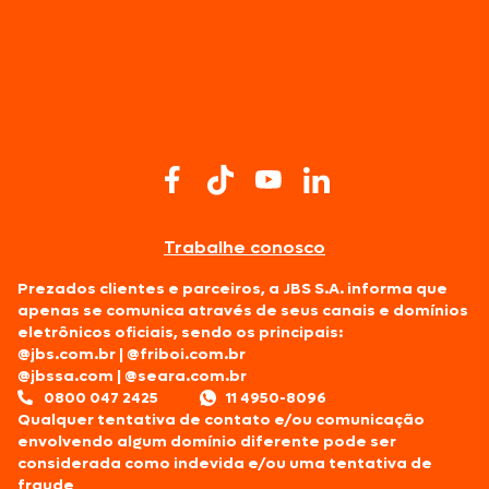
Trabalhe conosco
Prezados clientes e parceiros, a JBS S.A. informa que
apenas se comunica através de seus canais e domínios
eletrônicos oficiais, sendo os principais:
@jbs.com.br
|
@friboi.com.br
@jbssa.com
|
@seara.com.br
0800 047 2425
11 4950-8096
Qualquer tentativa de contato e/ou comunicação
envolvendo algum domínio diferente pode ser
considerada como indevida e/ou uma tentativa de
fraude