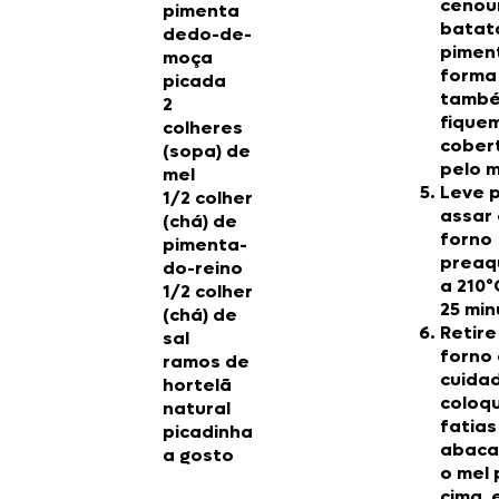
cenou
pimenta
batat
dedo-de-
pimen
moça
forma
picada
tamb
2
fique
colheres
cober
(sopa) de
pelo m
mel
Leve 
1/2 colher
assar
(chá) de
forno
pimenta-
preaq
do-reino
a 210º
1/2 colher
25 min
(chá) de
Retire
sal
forno
ramos de
cuida
hortelã
coloq
natural
fatias
picadinha
abaca
a gosto
o mel 
cima, 