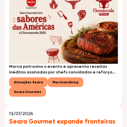
Marca patrocina o evento e apresenta receitas
inéditas assinadas por chefs convidados e reforça
sua conexão com o universo do churrasco premium
Ativações Seara
Merchandising
durante o maior festival de churrasco do Brasil A
Seara Gourmet marca presença na Churrascada
Seara Gourmet
2026, o maior festival de churrasco do Brasil, levando
ao público uma experiência gastronômica inspirada
no conceito “Fogo […]
13/07/2026
Seara Gourmet expande fronteiras