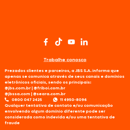
Trabalhe conosco
Prezados clientes e parceiros, a JBS S.A. informa que
apenas se comunica através de seus canais e domínios
eletrônicos oficiais, sendo os principais:
@jbs.com.br
|
@friboi.com.br
@jbssa.com
|
@seara.com.br
0800 047 2425
11 4950-8096
Qualquer tentativa de contato e/ou comunicação
envolvendo algum domínio diferente pode ser
considerada como indevida e/ou uma tentativa de
fraude