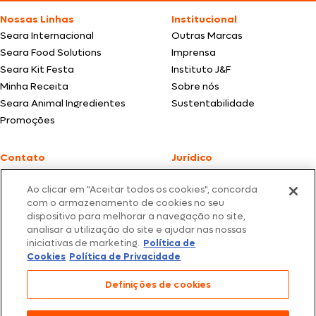
Nossas Linhas
Institucional
Seara Internacional
Outras Marcas
Seara Food Solutions
Imprensa
Seara Kit Festa
Instituto J&F
Minha Receita
Sobre nós
Seara Animal Ingredientes
Sustentabilidade
Promoções
Contato
Jurídico
Fale Conosco
Política de cookies
Ao clicar em "Aceitar todos os cookies", concorda
SAC: +55 0800 047 2425
Política de privacidade
com o armazenamento de cookies no seu
dispositivo para melhorar a navegação no site,
Fotos meramente ilustrativas | Ofertas válidas enquanto durarem os
analisar a utilização do site e ajudar nas nossas
estoques dos nossos parceiros | Vendas sujeitas a análise e confirmação
iniciativas de marketing.
Política de
de dados.
Cookies
Política de Privacidade
Os preços, promoções e condições de pagamento são válidos
exclusivamente para compras efetuadas em nossos parceiros.
Todos os produtos estão sujeitos a disponibilidade de estoque.
Definições de cookies
SEARA – CNPJ: 02.914.460/0202-67 – Av. Marginal Direita do Tietê, 500,