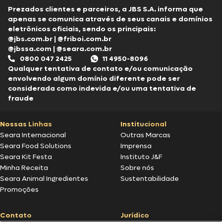
Prezados clientes e parceiros, a JBS S.A. informa que
apenas se comunica através de seus canais e domínios
eletrônicos oficiais, sendo os principais:
@jbs.com.br
|
@friboi.com.br
@jbssa.com
|
@seara.com.br
0800 047 2425
11 4950-8096
Qualquer tentativa de contato e/ou comunicação
envolvendo algum domínio diferente pode ser
considerada como indevida e/ou uma tentativa de
fraude
Nossas Linhas
Institucional
Seara Internacional
Outras Marcas
Seara Food Solutions
Imprensa
Seara Kit Festa
Instituto J&F
Minha Receita
Sobre nós
Seara Animal Ingredientes
Sustentabilidade
Promoções
Contato
Jurídico