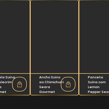
ela Suína
Ancho Suíno
Panceta
Alecrim
ao Chimichurri
Suína com
a
Seara
Lemon
met
Gourmet
Pepper Sea
Gourmet