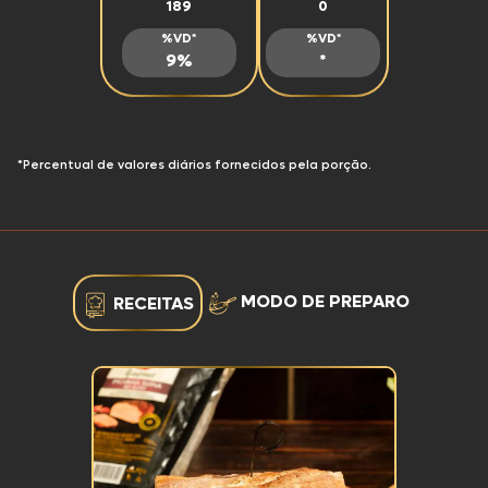
189
0
%VD*
%VD*
9%
*
*Percentual de valores diários fornecidos pela porção.
MODO DE PREPARO
RECEITAS