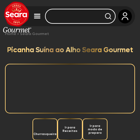
Home
>
Seara Gourmet
Picanha Suína ao Alho Seara Gourmet
Ir para
Ir para
modo de
Receitas
preparo
Churrasqueira