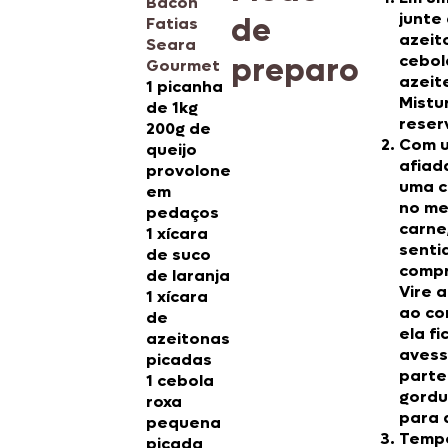
Bacon
junte
de
Fatias
azeit
Seara
preparo
cebol
Gourmet
azeit
1 picanha
Mistu
de 1kg
reser
200g de
Com 
queijo
afiad
provolone
uma c
em
no me
pedaços
carne
1 xícara
senti
de suco
compr
de laranja
Vire 
1 xícara
ao co
de
ela fi
azeitonas
avess
picadas
parte
1 cebola
gordu
roxa
para 
pequena
Temp
picada