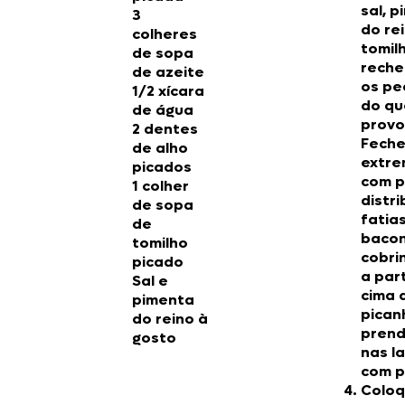
sal, 
3
do rei
colheres
tomil
de sopa
reche
de azeite
os pe
1/2 xícara
do qu
de água
provo
2 dentes
Feche
de alho
extre
picados
com p
1 colher
distr
de sopa
fatia
de
bacon
tomilho
cobri
picado
a par
Sal e
cima 
pimenta
pican
do reino à
pren
gosto
nas l
com p
Colo