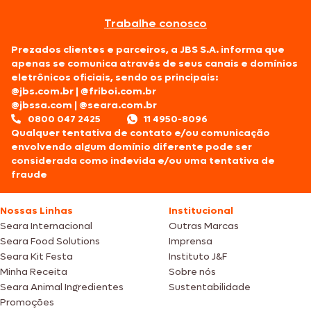
Trabalhe conosco
Prezados clientes e parceiros, a JBS S.A. informa que
apenas se comunica através de seus canais e domínios
eletrônicos oficiais, sendo os principais:
@jbs.com.br
|
@friboi.com.br
@jbssa.com
|
@seara.com.br
0800 047 2425
11 4950-8096
Qualquer tentativa de contato e/ou comunicação
envolvendo algum domínio diferente pode ser
considerada como indevida e/ou uma tentativa de
fraude
Nossas Linhas
Institucional
Seara Internacional
Outras Marcas
Seara Food Solutions
Imprensa
Seara Kit Festa
Instituto J&F
Minha Receita
Sobre nós
Seara Animal Ingredientes
Sustentabilidade
Promoções