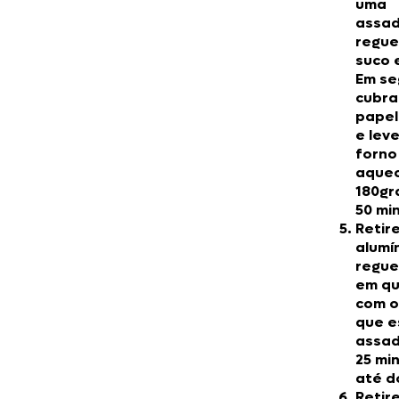
uma
assad
regue
suco 
Em se
cubra
papel
e lev
forno
aquec
180gr
50 mi
Retir
alumí
regue
em q
com o
que e
assad
25 mi
até d
Retir