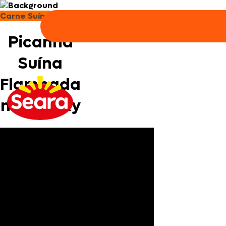
Carne Suína
Picanha
Suína
Flambada
no Whisky