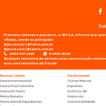
Tra
Prezados clientes e parceiros, a JBS S.A. informa que ap
oficiais, sendo os principais:
@jbs.com.br
|
@friboi.com.br
@jbssa.com
|
@seara.com.br
0800 047 2425
11 4950-8096
Qualquer tentativa de contato e/ou comunicação envolv
e/ou uma tentativa de fraude
Nossas Linhas
Institucional
Seara Internacional
Outras Marcas
Seara Food Solutions
Imprensa
Seara Kit Festa
Instituto J&F
Minha Receita
Sobre nós
Seara Animal Ingredientes
Sustentabilidade