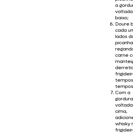
a gordu
voltada
baixo;
Doure 
cada u
lados d
picanha
regand
carne 
mantei
derreti
frigidei
tempo
tempos
Com a
gordura
voltada
cima,
adicion
whisky 
frigidei