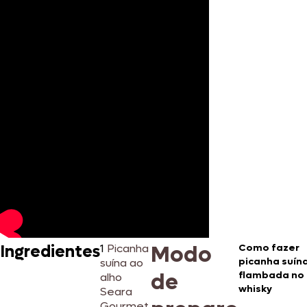
Modo
Ingredientes
1
Picanha
Como fazer
picanha suín
suína ao
de
flambada no
alho
whisky
Seara
Gourmet