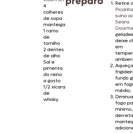
preparo
Retire 
4
Picanh
colheres
suína a
de sopa
Seara
manteiga
Gourm
1 ramo
geladei
de
deixe c
tomilho
em
2 dentes
temper
de alho
ambien
Sal e
Aqueça
pimenta
frigidei
do reino
fundo g
a gosto
em fog
1/2 xícara
médio;
de
Diminua
whisky
fogo pa
mínimo,
derreta
mantei
adicion