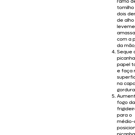
ramo d
tomilho
dois de
de alho
leveme
amassa
com a 
da mão
Seque 
picanh
papel t
e faça 
superfic
na cap
gordura
Aument
fogo da
frigidei
para o
médio-a
posicio
picanh