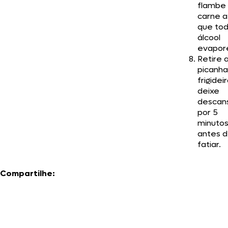
flambe
carne a
que tod
álcool
evapor
Retire 
picanha
frigidei
deixe
descan
por 5
minuto
antes 
fatiar.
Compartilhe: