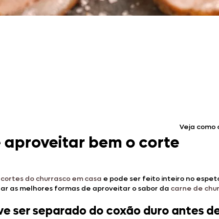
Doces, Bolos e Sobremesas
Pães e Massas
Bebidas
Entrevistas
Veja como c
 aproveitar bem o corte
s
cortes do churrasco em casa
e pode ser feito inteiro no espe
strar as melhores formas de aproveitar o sabor da
carne de chu
ve ser separado do coxão duro antes de