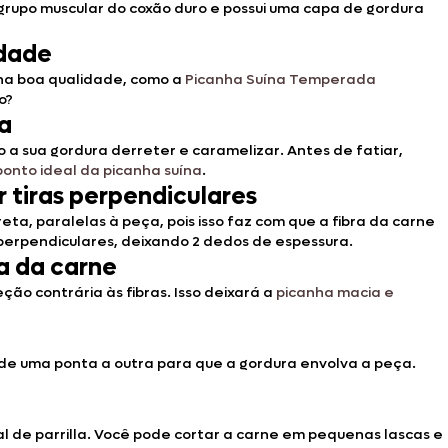
 grupo muscular do coxão duro e possui uma capa de gordura
idade
nha boa qualidade, como a
Picanha Suína Temperada
mo?
ra
o a sua gordura derreter e caramelizar. Antes de fatiar,
ponto ideal da picanha suína
.
 tiras perpendiculares
eta, paralelas à peça, pois isso faz com que a fibra da carne
s perpendiculares, deixando 2 dedos de espessura.
ra da carne
ão contrária às fibras. Isso deixará a
picanha macia e
 de uma ponta a outra para que a gordura envolva a peça.
sal de parrilla. Você pode cortar a carne em pequenas lascas e