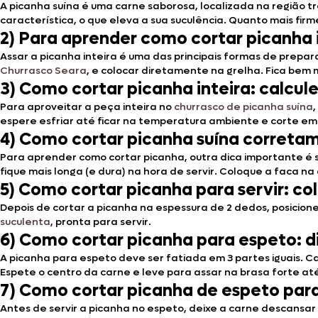
A picanha suína é uma carne saborosa, localizada na região tr
característica, o que eleva a sua suculência. Quanto mais firm
2)
Para aprender como cortar picanha 
Assar a picanha inteira é uma das principais formas de prepar
Churrasco Seara
, e colocar diretamente na grelha. Fica bem
3)
Como cortar picanha inteira: calcul
Para aproveitar a peça inteira no
churrasco de picanha suína
espere esfriar até ficar na temperatura ambiente e corte em
4)
Como cortar picanha suína corretame
Para aprender como cortar picanha, outra dica importante é seg
fique mais longa (e dura) na hora de servir. Coloque a faca na
5)
Como cortar picanha para servir: col
Depois de cortar a picanha na espessura de 2 dedos, posicione
suculenta
, pronta para servir.
6)
Como cortar picanha para espeto: di
A picanha para espeto deve ser fatiada em 3 partes iguais. 
Espete o centro da carne e leve para assar na brasa forte até
7)
Como cortar picanha de espeto para s
Antes de servir a picanha no espeto, deixe a carne descansar p