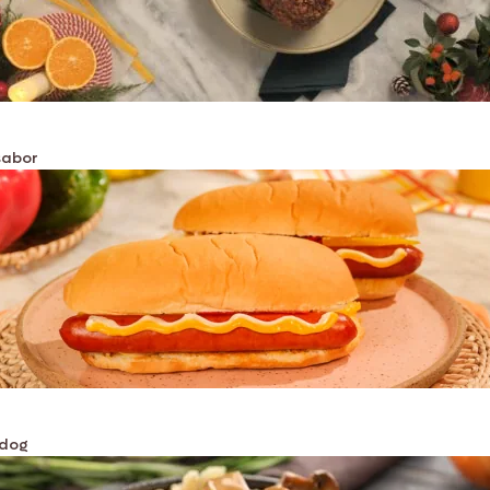
sabor
tdog