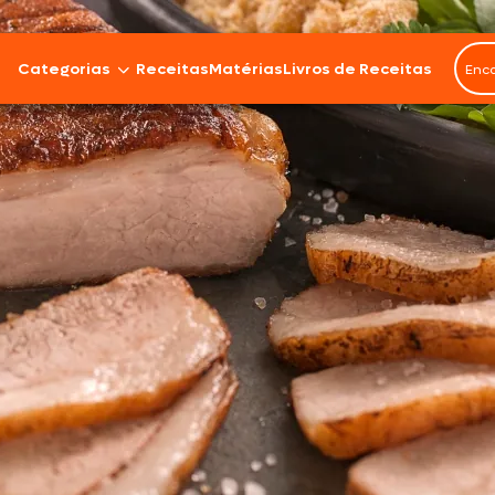
Categorias
Receitas
Matérias
Livros de Receitas
Bovinos
Cordeiro
Carnes Suínas
Aves
Frios e Embutidos
Peixes e Frutos do Mar
100% Vegetal