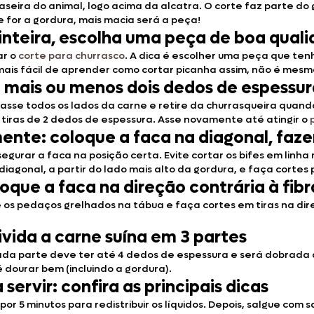
aseira do animal, logo acima da alcatra. O corte faz parte do
e for a gordura, mais macia será a peça!
inteira, escolha uma peça de boa qual
ar o
corte para churrasco
. A dica é escolher uma peça que te
 mais fácil de aprender como cortar picanha assim, não é mes
e mais ou menos dois dedos de espessu
, asse todos os lados da carne e retire da churrasqueira quand
 tiras de 2 dedos de espessura. Asse novamente até atingir o
nte: coloque a faca na diagonal, fazer
urar a faca na posição certa. Evite cortar os bifes em linha r
 diagonal, a partir do lado mais alto da gordura, e faça corte
oque a faca na direção contrária à fib
 os pedaços grelhados na tábua e faça cortes em tiras na direç
vida a carne suína em 3 partes
Cada parte deve ter até 4 dedos de espessura e será dobrada
 dourar bem (incluindo a gordura).
ervir: confira as principais dicas
or 5 minutos para redistribuir os líquidos. Depois, salgue com 