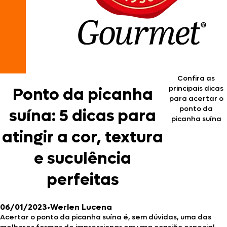
Confira as
principais dicas
Ponto da picanha
para acertar o
ponto da
suína: 5 dicas para
picanha suína
atingir a cor, textura
e suculência
perfeitas
06/01/2023
•
Werlen Lucena
Acertar o ponto da picanha suína é, sem dúvidas, uma das