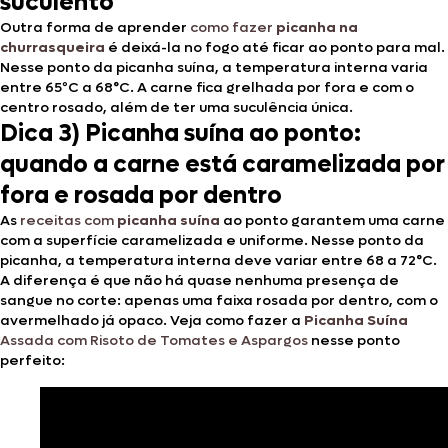
suculento
Outra forma de aprender
como fazer
picanha na
churrasqueira
é deixá-la no fogo até ficar ao ponto para mal.
Nesse ponto da picanha suína, a temperatura interna varia
entre 65ºC a 68°C. A carne fica grelhada por fora e com o
centro rosado, além de ter uma suculência única.
Dica 3) Picanha suína ao ponto:
quando a carne está caramelizada por
fora e rosada por dentro
As
receitas com
picanha suína
ao ponto garantem uma carne
com a superfície caramelizada e uniforme. Nesse ponto da
picanha, a temperatura interna deve variar entre 68 a 72°C.
A diferença é que não há quase nenhuma presença de
sangue no corte: apenas uma faixa rosada por dentro, com o
avermelhado já opaco. Veja como fazer a
Picanha Suína
Assada com Risoto de Tomates e Aspargos
nesse ponto
perfeito: