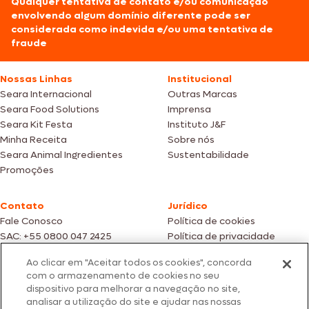
Qualquer tentativa de contato e/ou comunicação
envolvendo algum domínio diferente pode ser
considerada como indevida e/ou uma tentativa de
fraude
Nossas Linhas
Institucional
Seara Internacional
Outras Marcas
Seara Food Solutions
Imprensa
Seara Kit Festa
Instituto J&F
Minha Receita
Sobre nós
Seara Animal Ingredientes
Sustentabilidade
Promoções
Contato
Jurídico
Fale Conosco
Política de cookies
SAC: +55 0800 047 2425
Política de privacidade
Ao clicar em "Aceitar todos os cookies", concorda
Fotos meramente ilustrativas | Ofertas válidas enquanto durarem os
com o armazenamento de cookies no seu
estoques dos nossos parceiros | Vendas sujeitas a análise e confirmação
dispositivo para melhorar a navegação no site,
de dados.
analisar a utilização do site e ajudar nas nossas
Os preços, promoções e condições de pagamento são válidos