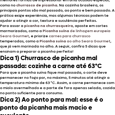
melhores formas de impressionar em uma ocasião especial,
como no
churrasco de picanha
. Na cozinha brasileira, os
principais pontos são mal passado, ao ponto e bem passado. A
prática exige experiência, mas algumas técnicas podem te
ajudar a atingir a cor, textura e suculência perfeitas.
Para assar a
picanha na churrasqueira
, aposte em cortes
marmorizados, como a
Picanha suína
de linhagem europeia
Seara Gourmet
, e priorize
carnes para churrasco
temperadas, como a
Picanha suína
ao alho Seara Gourmet
,
que já vem marinada no alho. A seguir, confira 5 dicas que
ensinam a preparar a picanha perfeita!
Dica 1) Churrasco de picanha mal
passada: cozinhe a carne até 63ºC
Para que a picanha suína fique mal passada, o corte deve
permanecer no fogo por, no máximo, 5 minutos até atingir a
temperatura mínima de 63 ºC. Assim, a carne permanece com
o miolo avermelhado e a parte de fora apenas selada, cozida
no ponto suficiente para consumo.
Dica 2) Ao ponto para mal: esse é o
ponto da picanha mais macio e