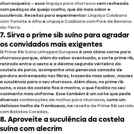
churrasqueira – essa
linguiça para churrasco
vem recheada
com pedaços de queijo coalho, que dá mais sabor e
suculência. Receitas para experimentar:
Linguiça Cuiabana
com Tomate e Alho
e
Linguiça Cuiabana com Purê de Banana-
da-Terra
.
7. Sirva o prime sib suíno para agradar
os convidados mais exigentes
O
Prime Rib Suíno Linhagem Europeia
é uma ótima carne para
churrasco porque, além do sabor acentuado, o corte prime rib,
retirado entre a sexta e a décima segunda vértebra da
costela do porco, acompanha uma generosa camada de
gordura entremeada nas fibras, trazendo mais sabor, maciez
e suculência para o seu churrasco. Além disso, no prime rib
suíno, o osso da costela fica à mostra, o que facilita no seu
cozimento mais uniforme. Esse também é um corte que pede
diversas
combinações de molhos para churrasco
, como um
delicioso molho de framboesa, na
receita de Prime Rib servido
com Batatas Coradas
.
8. Aproveite a suculência da costela
suína com alecrim