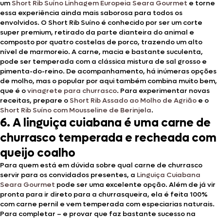
um
Short Rib Suíno Linhagem Europeia Seara Gourmet
e torne
essa experiência ainda mais saborosa para todos os
envolvidos. O Short Rib Suíno é conhecido por ser um corte
super premium, retirado da parte dianteira do animal e
composto por quatro costelas de porco, trazendo um alto
nível de marmoreio. A carne, macia e bastante suculenta,
pode ser temperada com a clássica mistura de sal grosso e
pimenta-do-reino. De acompanhamento, há inúmeras opções
de molho, mas o popular por aqui também combina muito bem,
que é o
vinagrete para churrasco
. Para experimentar novas
receitas, prepare o
Short Rib Assado ao Molho de Agrião
e o
Short Rib Suíno com Mousseline de Berinjela
.
6. A linguiça cuiabana é uma carne de
churrasco temperada e recheada com
queijo coalho
Para quem está em dúvida sobre qual carne de churrasco
servir para os convidados presentes, a
Linguiça Cuiabana
Seara Gourmet
pode ser uma excelente opção. Além de já vir
pronta para ir direto para a churrasqueira, ela é feita 100%
com carne pernil e vem temperada com especiarias naturais.
Para completar – e provar que faz bastante sucesso na