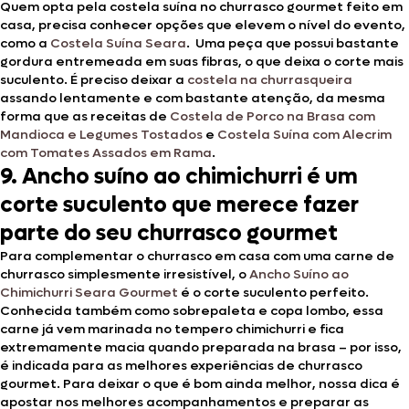
Quem opta pela costela suína no churrasco gourmet feito em
casa, precisa conhecer opções que elevem o nível do evento,
como a
Costela Suína Seara
. Uma peça que possui bastante
gordura entremeada em suas fibras, o que deixa o corte mais
suculento. É preciso deixar a
costela na churrasqueira
assando lentamente e com bastante atenção, da mesma
forma que as receitas de
Costela de Porco na Brasa com
Mandioca e Legumes Tostados
e
Costela Suína com Alecrim
com Tomates Assados em Rama
.
9. Ancho suíno ao chimichurri é um
corte suculento que merece fazer
parte do seu churrasco gourmet
Para complementar o churrasco em casa com uma carne de
churrasco simplesmente irresistível, o
Ancho Suíno ao
Chimichurri Seara Gourmet
é o corte suculento perfeito.
Conhecida também como sobrepaleta e copa lombo, essa
carne já vem marinada no tempero chimichurri e fica
extremamente macia quando preparada na brasa – por isso,
é indicada para as melhores experiências de churrasco
gourmet. Para deixar o que é bom ainda melhor, nossa dica é
apostar nos melhores acompanhamentos e preparar as