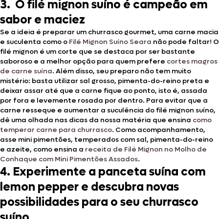
3. O filé mignon suíno é campeão em
sabor e maciez
Se a ideia é preparar um churrasco gourmet, uma carne macia
e suculenta como o
Filé Mignon Suíno Seara
não pode faltar! O
filé mignon é um corte que se destaca por ser bastante
saboroso e a melhor opção para quem prefere
cortes magros
de carne suína
. Além disso, seu preparo não tem muito
mistério: basta utilizar sal grosso, pimenta-do-reino preta e
deixar assar até que a carne fique ao ponto, isto é, assada
por fora e levemente rosada por dentro. Para evitar que a
carne resseque e aumentar a suculência do filé mignon suíno,
dê uma olhada nas dicas da nossa matéria que ensina
como
temperar carne para churrasco
. Como acompanhamento,
asse mini pimentões, temperados com sal, pimenta-do-reino
e azeite, como ensina a
receita de Filé Mignon no Molho de
Conhaque com Mini Pimentões Assados
.
4. Experimente a panceta suína com
lemon pepper e descubra novas
possibilidades para o seu churrasco
suíno