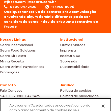
@jbssa.com
|
@seara.com.br
0800 047 2425
11 4950-8096
Qualquer tentativa de contato e/ou comunicação
envolvendo algum domínio diferente pode ser
considerada como indevida e/ou uma tentativa de
fraude
Nossas Linhas
Institucional
Seara Internacional
Outras Marcas
Seara Food Solutions
Imprensa
Seara Kit Festa
Instituto J&F
Minha Receita
Sobre nós
Seara Animal Ingredientes
Sustentabilidade
Promoções
Contato
Jurídico
Fale Conosco
Política de cookies
SAC: +55 0800 047 2425
Política de privacidade
Ao clicar em "Aceitar todos os cookies", concorda
Fotos meramente ilustrativas | Ofertas válidas enquanto durarem os
com o armazenamento de cookies no seu