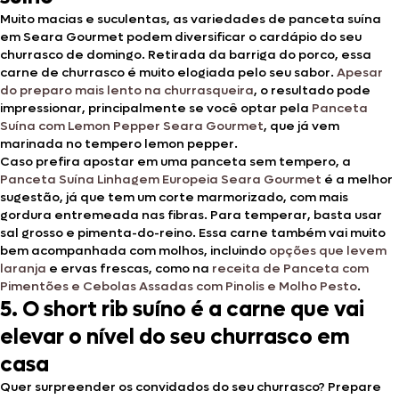
Muito macias e suculentas, as variedades de panceta suína
em Seara Gourmet podem diversificar o cardápio do seu
churrasco de domingo. Retirada da barriga do porco, essa
carne de churrasco é muito elogiada pelo seu sabor.
Apesar
do preparo mais lento na churrasqueira
, o resultado pode
impressionar, principalmente se você optar pela
Panceta
Suína com Lemon Pepper Seara Gourmet
, que já vem
marinada no tempero lemon pepper.
Caso prefira apostar em uma panceta sem tempero, a
Panceta Suína Linhagem Europeia Seara Gourmet
é a melhor
sugestão, já que tem um corte marmorizado, com mais
gordura entremeada nas fibras. Para temperar, basta usar
sal grosso e pimenta-do-reino. Essa carne também vai muito
bem acompanhada com molhos, incluindo
opções que levem
laranja
e ervas frescas, como na
receita de Panceta com
Pimentões e Cebolas Assadas com Pinolis e Molho Pesto
.
5. O short rib suíno é a carne que vai
elevar o nível do seu churrasco em
casa
Quer surpreender os convidados do seu churrasco? Prepare