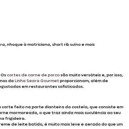
a, nhoque à matriciana, short rib suíno e mais
. Os
cortes de carne de porco
são muito versáteis e, por isso,
uínos da
Linha Seara Gourmet
proporcionam, além de
egustadas em restaurantes sofisticados.
o
 corte feito na parte dianteira da costela, que consiste em
carne marmoreada, o que traz ainda mais suculência ao seu
na frigideira.
reme de leite batido, é muito mais leve e aerado do que um