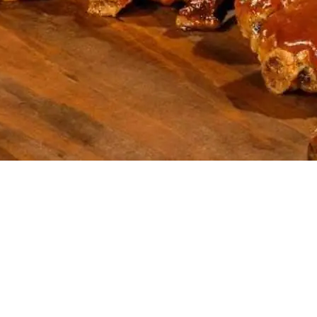
Doces, Bolos e Sobremesas
Pães e Massas
Bebidas
Entrevistas