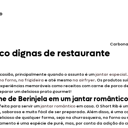
Carbonar
rco dignas de restaurante
ocasião, principalmente quando o assunto é um
jantar especial
no forno
,
na frigideira
e até mesmo
na airfryer
. Os produtos s
 experiências memoráveis como receitas com carne de porco d
reparar um delicioso prato gourmet!
ne de Berinjela em um jantar romântic
feita para servir um
jantar romântico
em casa. O Short Rib é um
 saborosa e muito fácil de ser preparada. Além disso, é uma 
delicioso de qualquer forma, seja na churrasqueira, no forno ou 
hamento é uma espécie de purê, mas, por conta da adição do c