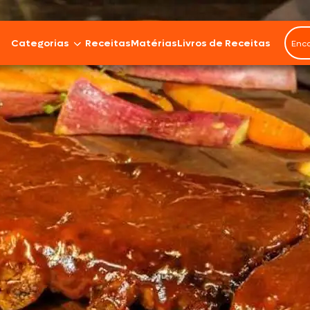
Categorias
Receitas
Matérias
Livros de Receitas
Bovinos
Cordeiro
Carnes Suínas
Aves
Frios e Embutidos
Peixes e Frutos do Mar
100% Vegetal