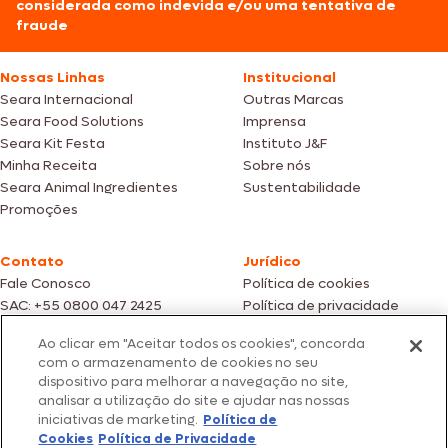
considerada como indevida e/ou uma tentativa de
fraude
Nossas Linhas
Institucional
Seara Internacional
Outras Marcas
Seara Food Solutions
Imprensa
Seara Kit Festa
Instituto J&F
Minha Receita
Sobre nós
Seara Animal Ingredientes
Sustentabilidade
Promoções
Contato
Jurídico
Fale Conosco
Política de cookies
SAC: +55 0800 047 2425
Política de privacidade
Ao clicar em "Aceitar todos os cookies", concorda
Fotos meramente ilustrativas | Ofertas válidas enquanto durarem os
com o armazenamento de cookies no seu
estoques dos nossos parceiros | Vendas sujeitas a análise e confirmação
dispositivo para melhorar a navegação no site,
de dados.
analisar a utilização do site e ajudar nas nossas
Os preços, promoções e condições de pagamento são válidos
iniciativas de marketing.
Política de
exclusivamente para compras efetuadas em nossos parceiros.
Todos os produtos estão sujeitos a disponibilidade de estoque.
Cookies
Política de Privacidade