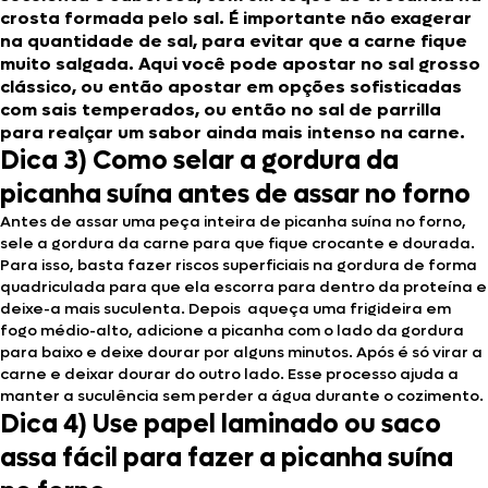
crosta formada pelo sal. É importante não exagerar
na quantidade de sal, para evitar que a carne fique
muito salgada. Aqui você pode apostar no sal grosso
clássico, ou então apostar em opções sofisticadas
com sais temperados, ou então no sal de parrilla
para realçar um sabor ainda mais intenso na carne.
Dica 3) Como selar a gordura da
picanha suína antes de assar no forno
Antes de assar uma peça inteira de picanha suína no forno,
sele a gordura da carne para que fique crocante e dourada.
Para isso, basta fazer riscos superficiais na gordura de forma
quadriculada para que ela escorra para dentro da proteína e
deixe-a mais suculenta. Depois aqueça uma frigideira em
fogo médio-alto, adicione a picanha com o lado da gordura
para baixo e deixe dourar por alguns minutos. Após é só virar a
carne e deixar dourar do outro lado. Esse processo ajuda a
manter a suculência sem perder a água durante o cozimento.
Dica 4) Use papel laminado ou saco
assa fácil para fazer a picanha suína