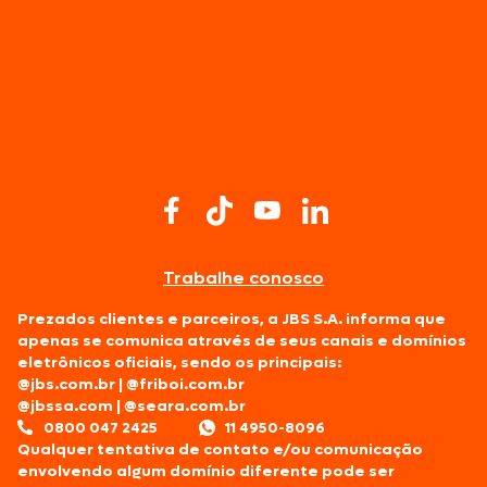
Trabalhe conosco
Prezados clientes e parceiros, a JBS S.A. informa que
apenas se comunica através de seus canais e domínios
eletrônicos oficiais, sendo os principais:
@jbs.com.br
|
@friboi.com.br
@jbssa.com
|
@seara.com.br
0800 047 2425
11 4950-8096
Qualquer tentativa de contato e/ou comunicação
envolvendo algum domínio diferente pode ser