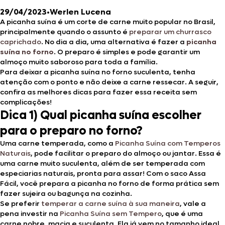
29/04/2023
•
Werlen Lucena
A picanha suína é um corte de carne muito popular no Brasil,
principalmente quando o assunto é
preparar um churrasco
caprichado
. No dia a dia, uma alternativa é fazer a
picanha
suína no forno
. O preparo é simples e pode garantir um
almoço muito saboroso para toda a família.
Para deixar a picanha suína no forno suculenta, tenha
atenção com o ponto e não deixe a carne ressecar. A seguir,
confira as melhores dicas para fazer essa receita sem
complicações!
Dica 1) Qual picanha suína escolher
para o preparo no forno?
Uma carne temperada, como a
Picanha Suína com Temperos
Naturais
, pode facilitar o preparo do almoço ou jantar. Essa é
uma carne muito suculenta, além de ser temperada com
especiarias naturais, pronta para assar! Com o saco Assa
Fácil, você prepara a picanha no forno de forma prática sem
fazer sujeira ou bagunça na cozinha.
Se preferir
temperar a carne suína à sua maneira
, vale a
pena investir na
Picanha Suína sem Tempero
, que é uma
carne nobre, macia e suculenta. Ela já vem no tamanho ideal