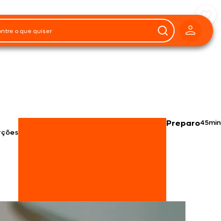
Preparo
45min
rções