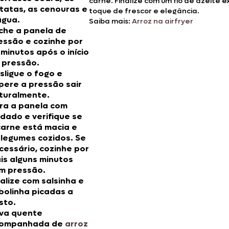
carne. Finalize com um fio de azeite 
tatas, as cenouras e
toque de frescor e elegância.
água.
Saiba mais:
Arroz na airfryer
che a panela de
essão e cozinhe por
 minutos após o início
 pressão.
sligue o fogo e
pere a pressão sair
turalmente.
ra a panela com
idado e verifique se
carne está macia e
 legumes cozidos. Se
cessário, cozinhe por
is alguns minutos
m pressão.
nalize com salsinha e
bolinha picadas a
sto.
rva quente
ompanhada de
arroz