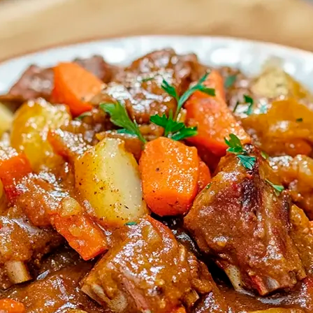
Doces, Bolos e Sobremesas
Pães e Massas
Bebidas
Entrevistas