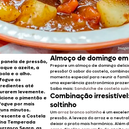
Almoço de domingo em f
 panela de pressão,
Prepare um almoço de domingo delici
loque o azeite, a
pressão! O sabor do costela, combin
bola e o alho.
momento especial para reunir a famíl
fogue os
uma experiência gastronômica prazer
gredientes até
Saiba mais:
Sanduíche de costela suí
urarem levemente.
Combinação irresistível
icione o pimentão e
soltinho
fogue por mais
guns minutos.
Um
arroz branco soltinho
é um excele
rescente a Costela
pressão. A leveza do arroz e a neutra
ína Temperada
deixar o prato mais harmônico. Além 
urrasco Seara, as