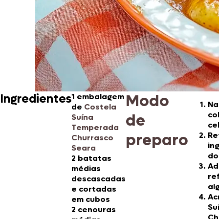
Modo
Ingredientes
1 embalagem
Na
de
Costela
co
de
Suína
ce
Temperada
preparo
Re
Churrasco
in
Seara
do
2 batatas
Ad
médias
re
descascadas
al
e cortadas
Ac
em cubos
Su
2 cenouras
Ch