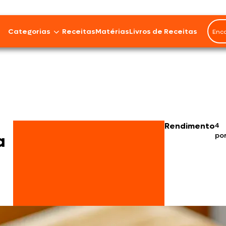
Categorias
Receitas
Matérias
Livros de Receitas
Bovinos
Cordeiro
Carnes Suínas
Rendimento
4
po
a
Aves
Frios e Embutidos
Peixes e Frutos do Mar
100% Vegetal