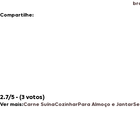
br
Compartilhe:
2.7/5 - (3 votos)
Ver mais:
Carne Suína
Cozinhar
Para Almoço e Jantar
Se