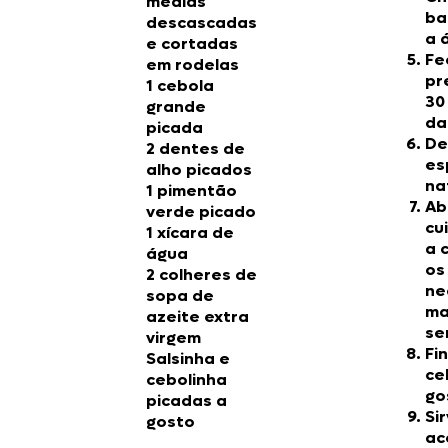
médias
ba
descascadas
a 
e cortadas
Fe
em rodelas
pr
1 cebola
30
grande
da
picada
De
2 dentes de
es
alho picados
na
1 pimentão
Ab
verde picado
cu
1 xícara de
a 
água
os
2 colheres de
ne
sopa de
ma
azeite extra
se
virgem
Fi
Salsinha e
ce
cebolinha
go
picadas a
Si
gosto
ac