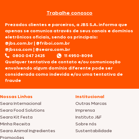
Trabalhe conosco
Prezados clientes e parceiros, a JBS S.A. informa que
apenas se comunica através de seus canais e domínios
eletrônicos oficiais, sendo os principais:
@jbs.com.br
|
@friboi.com.br
@jbssa.com
|
@seara.com.br
0800 047 2425
11 4950-8096
Qualquer tentativa de contato e/ou comunicação
envolvendo algum domínio diferente pode ser
considerada como indevida e/ou uma tentativa de
fraude
Nossas Linhas
Institucional
Seara Internacional
Outras Marcas
Seara Food Solutions
Imprensa
Seara Kit Festa
Instituto J&F
Minha Receita
Sobre nós
Seara Animal Ingredientes
Sustentabilidade
Promoções