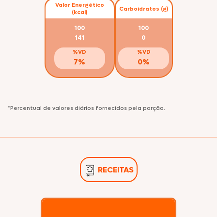
Valor Energético
Carboidratos (g)
(kcal)
100
100
141
0
%VD
%VD
7%
0%
*Percentual de valores diários fornecidos pela porção.
RECEITAS