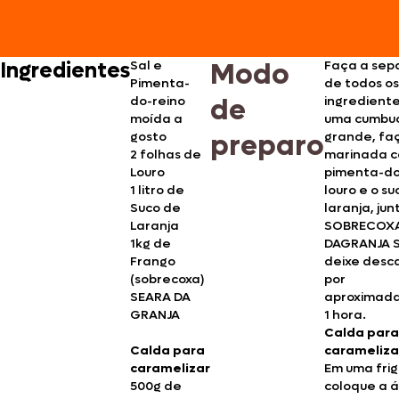
Modo
Ingredientes
Sal e
Faça a sep
Pimenta-
de todos os
de
do-reino
ingrediente
moída a
uma cumbu
preparo
gosto
grande, fa
2 folhas de
marinada c
Louro
pimenta-do
1 litro de
louro e o su
Suco de
laranja, jun
Laranja
SOBRECOX
1kg de
DAGRANJA 
Frango
deixe desc
(sobrecoxa)
por
SEARA DA
aproximad
GRANJA
1 hora.
Calda para
Calda para
carameliza
caramelizar
Em uma frig
500g de
coloque a 