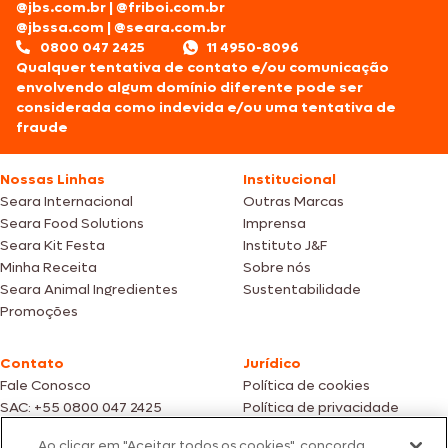
@jbs.com.br
|
@friboi.com.br
@jbssa.com
|
@seara.com.br
0800 047 2425
11 4950-8096
Qualquer tentativa de contato e/ou comunicação
envolvendo algum domínio diferente pode ser
considerada como indevida e/ou uma tentativa de
fraude
Nossas Linhas
Institucional
Seara Internacional
Outras Marcas
Seara Food Solutions
Imprensa
Seara Kit Festa
Instituto J&F
Minha Receita
Sobre nós
Seara Animal Ingredientes
Sustentabilidade
Promoções
Contato
Jurídico
Fale Conosco
Política de cookies
SAC: +55 0800 047 2425
Política de privacidade
Ao clicar em "Aceitar todos os cookies", concorda