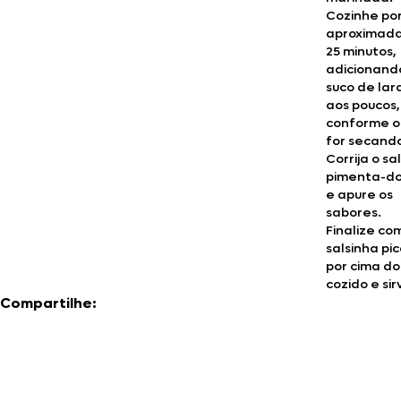
Cozinhe po
aproximad
25 minutos,
adicionand
suco de lar
aos poucos,
conforme o
for secand
Corrija o sal
pimenta-do
e apure os
sabores.
Finalize co
salsinha pi
por cima do
cozido e sir
Compartilhe: