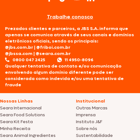
Trabalhe conosco
Prezados clientes e parceiros, a JBS S.A. informa que
apenas se comunica através de seus canais e domínios
eletrônicos oficiais, sendo os principais:
@jbs.com.br
|
@friboi.com.br
@jbssa.com
|
@seara.com.br
0800 047 2425
11 4950-8096
Qualquer tentativa de contato e/ou comunicação
envolvendo algum domínio diferente pode ser
considerada como indevida e/ou uma tentativa de
fraude
Nossas Linhas
Institucional
Seara Internacional
Outras Marcas
Seara Food Solutions
Imprensa
Seara Kit Festa
Instituto J&F
Minha Receita
Sobre nós
Seara Animal Ingredientes
Sustentabilidade