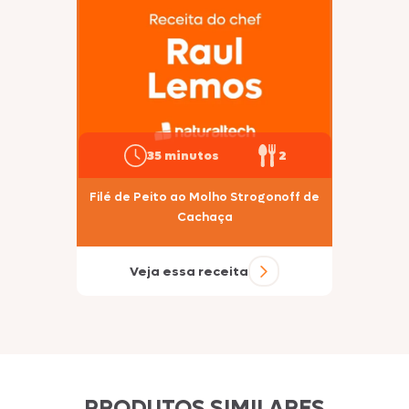
35 minutos
2
Filé de Peito ao Molho Strogonoff de
Cachaça
Veja essa receita
PRODUTOS SIMILARES