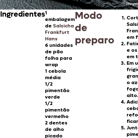
Modo
Ingredientes
1
Cort
embalagem
Sals
de
de
Salsicha
Fran
Frankfurt
preparo
em f
Hans
Fati
6 unidades
e os
de pão
em t
folha para
Em 
wrap
frig
1 cebola
gra
média
o az
1/2
fog
pimentão
alto
verde
Adic
1/2
cebo
pimentão
ref
vermelho
fica
2 dentes
Junt
de alho
pim
picado