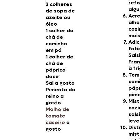
refo
2 colheres
algu
de sopa de
Acre
azeite ou
alho
óleo
cozi
1 colher de
mais
chá de
Adic
cominho
fati
em pó
Sals
1 colher de
Fran
chá de
à fr
páprica
Tem
doce
comi
Sal a gosto
pápr
Pimenta do
pime
reino a
Mist
gosto
cozi
Molho de
sals
tomate
lev
caseiro
a
Dist
gosto
mist