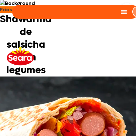
Frios e Embutidos
Shawarma
de
salsicha
com
legumes