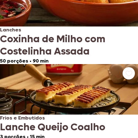
Lanches
Coxinha de Milho com
Costelinha Assada
50 porções
•
90 min
Frios e Embutidos
Lanche Queijo Coalho
3 porções
•
15 min