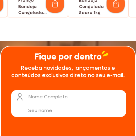
Frango
Bandeja
Bandeja
Congelada
Congelada
Seara 1kg
Seara 1kg
Fique por dentro
Receba novidades, lançamentos e
conteúdos exclusivos direto no seu e-mail.
Nome Completo