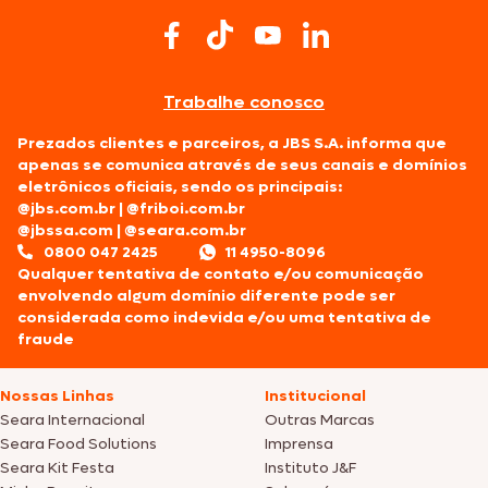
Trabalhe conosco
Prezados clientes e parceiros, a JBS S.A. informa que
apenas se comunica através de seus canais e domínios
eletrônicos oficiais, sendo os principais:
@jbs.com.br
|
@friboi.com.br
@jbssa.com
|
@seara.com.br
0800 047 2425
11 4950-8096
Qualquer tentativa de contato e/ou comunicação
envolvendo algum domínio diferente pode ser
considerada como indevida e/ou uma tentativa de
fraude
Nossas Linhas
Institucional
Seara Internacional
Outras Marcas
Seara Food Solutions
Imprensa
Seara Kit Festa
Instituto J&F