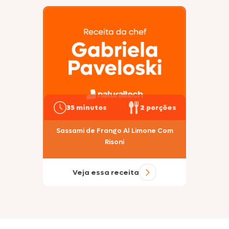
35 minutos
2 porções
Sassami de Frango Al Limone Com
Risoni
Veja essa receita