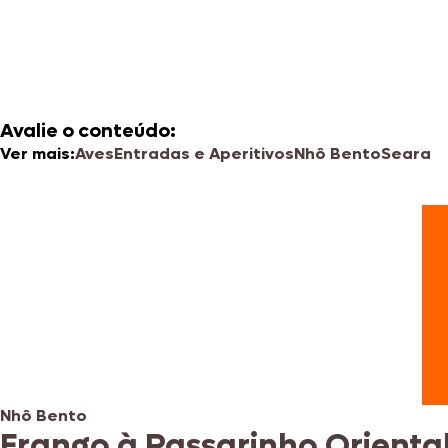
Avalie o conteúdo:
Ver mais:
Aves
Entradas e Aperitivos
Nhô Bento
Seara
Nhô Bento
Frango à Passarinho Orienta