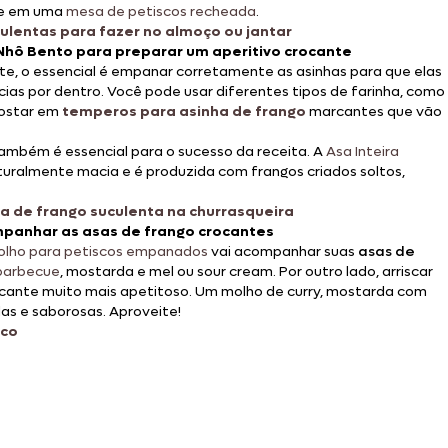
e em uma
mesa de petiscos recheada
.
culentas para fazer no almoço ou jantar
 Nhô Bento para preparar um aperitivo crocante
e, o essencial é empanar corretamente as asinhas para que elas
ias por dentro. Você pode usar diferentes tipos de farinha, como
postar em
temperos para
asinha de frango
marcantes que vão
ambém é essencial para o sucesso da receita. A
Asa Inteira
uralmente macia e é produzida com frangos criados soltos,
ha de frango suculenta na churrasqueira
panhar as asas de frango crocantes
lho para petiscos empanados
vai acompanhar suas
asas de
barbecue
, mostarda e mel ou sour cream. Por outro lado, arriscar
rocante muito mais apetitoso. Um molho de curry, mostarda com
as e saborosas. Aproveite!
sco