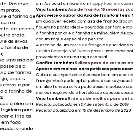
sto. Reserve;
amigos ou a família em um
happy hour em casa
Veja também:
Asa de frango: 15 receitas su
m prato,
Aproveite o sabor da Asa de frango inteira
ure a farinha de
Em qualquer receita com
asa de frango
crocant
o com a
fiquem no ponto ideal – douradas por fora e mac
nta-de-caiena;
a farinha panko e a farinha de milho, além de a
utro prato,
dar um toque especial ao petisco.
ure as ervas
A escolha de um
corte de frango
de qualidade t
a farinha de
Caipira Bandeja Nhô Bento
possui uma carne nat
a;
provenientes de uma raça especial.
e uma asa por
Confira também:
5 dicas para deixar a asin
 passe pela
Aposte em molhos para petiscos para acom
ura de farinha
Outra dica importante é pensar bem em qual
mo
rigo, depois
frango
. Você pode optar pelos já consagrados
s claras e por
em algo fora da curva pode deixar o petisco c
mo a farinha de
mel ou maçã verde e hortelã são apostas ousad
a;
Veja também:
5 ideias de molhos para peti
que o óleo em
Receita publicada em 07 de setembro de 2019
frigideira para
Receita atualizada em 15 de dezembro de 2023
cer e frite as
 em fogo
rado, virando