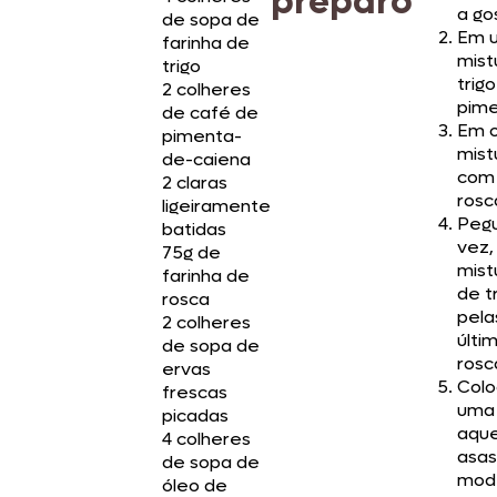
preparo
a go
de sopa de
Em u
farinha de
mist
trigo
trig
2 colheres
pime
de café de
Em o
pimenta-
mist
de-caiena
com 
2 claras
rosc
ligeiramente
Pegu
batidas
vez,
75g de
mist
farinha de
de t
rosca
pela
2 colheres
últi
de sopa de
rosc
ervas
Colo
frescas
uma 
picadas
aque
4 colheres
asas
de sopa de
mode
óleo de