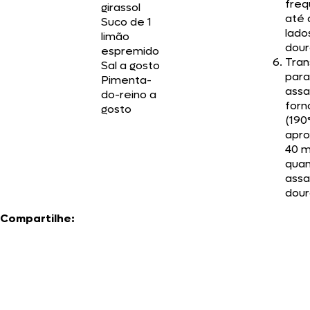
fre
girassol
até 
Suco de 1
lado
limão
dour
espremido
Tran
Sal a gosto
par
Pimenta-
assa
do-reino a
forn
gosto
(190
apr
40 m
quan
assa
dour
Compartilhe: