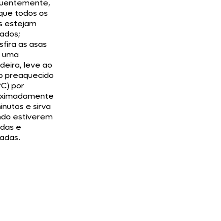
quentemente,
que todos os
s estejam
ados;
sfira as asas
a uma
deira, leve ao
o preaquecido
°C) por
oximadamente
inutos e sirva
do estiverem
das e
adas.