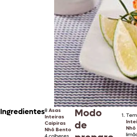
Modo
Ingredientes
8
Asas
Tem
Inteiras
Inte
de
Caipiras
Nhô
Nhô Bento
limã
4 colheres