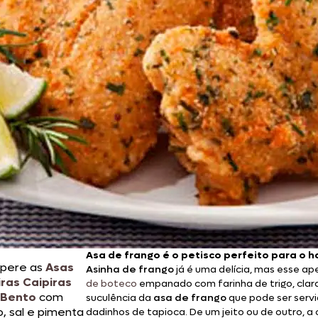
Doces, Bolos e Sobremesas
Pães e Massas
Bebidas
Entrevistas
Asa de frango é o petisco perfeito para o 
pere as
Asas
Asinha de frango
já é uma delícia, mas esse ap
iras Caipiras
de boteco
empanado com farinha de trigo, clara
 Bento
com
suculência da
asa de frango
que pode ser serv
o, sal e pimenta
dadinhos de tapioca. De um jeito ou de outro, a 