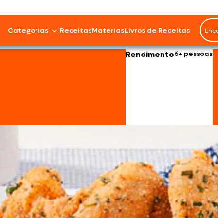
Categorias
Receitas
Matérias
Livros de Receitas
Rendimento
6+ pessoas
Bovinos
Cordeiro
Carnes Suínas
Aves
Frios e Embutidos
Peixes e Frutos do Mar
100% Vegetal