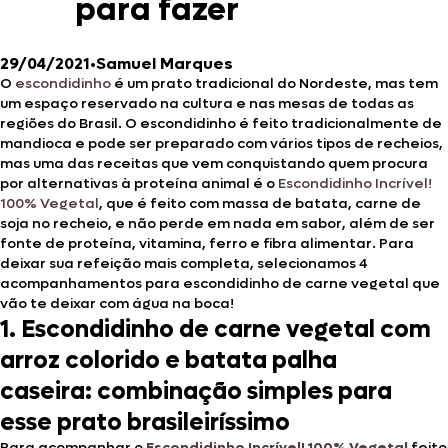
para fazer
29/04/2021
•
Samuel Marques
O
escondidinho
é um prato tradicional do Nordeste, mas tem
um espaço reservado na cultura e nas mesas de todas as
regiões do Brasil. O escondidinho é feito tradicionalmente de
mandioca e pode ser preparado com vários tipos de recheios,
mas uma das receitas que vem conquistando quem procura
por alternativas à proteína animal é o
Escondidinho Incrível!
100% Vegetal
, que é feito com massa de batata, carne de
soja no recheio, e não perde em nada em sabor, além de ser
fonte de proteína, vitamina, ferro e fibra alimentar. Para
deixar sua refeição mais completa, selecionamos 4
acompanhamentos para escondidinho de carne vegetal que
vão te deixar com água na boca!
1. Escondidinho de carne vegetal com
arroz colorido e batata palha
caseira: combinação simples para
esse prato brasileiríssimo
Para acompanhar o
Escondidinho Incrível! 100% Vegetal
feito