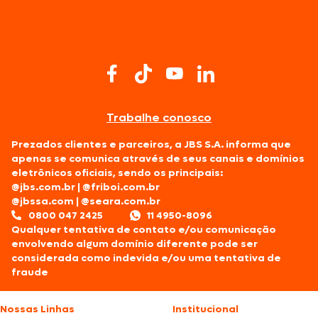
Trabalhe conosco
Prezados clientes e parceiros, a JBS S.A. informa que
apenas se comunica através de seus canais e domínios
eletrônicos oficiais, sendo os principais:
@jbs.com.br
|
@friboi.com.br
@jbssa.com
|
@seara.com.br
0800 047 2425
11 4950-8096
Qualquer tentativa de contato e/ou comunicação
envolvendo algum domínio diferente pode ser
considerada como indevida e/ou uma tentativa de
fraude
Nossas Linhas
Institucional