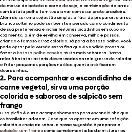
de massa de batata e carne de soja, a combinação de arroz
com batata palha tem tudo a ver com esse prato brasileiro.
Além de ser uma sugestão simples e fácil de preparar, o arroz
branco soltinho pode ser bem temperado com o condimento
de sua preferência e incluir legumes picadinhos em cubo no
cozimento, além de ervilha em conserva, milho e passas,
criando o famoso arroz colorido. Já para a batata palha, você
pode optar pela versão extra fina que é vendida pronta ou
fazer a
batata palha caseira
muito mais saborosa. Basta
ralar 3 batatas asterix descascadas no ralo grosso do ralador
e fritar pequenas porções no óleo quente até ficarem
douradinhas.
2. Para acompanhar o escondidinho de
carne vegetal, sirva uma porção
colorida e saborosa de salpicão sem
frango
O salpicão é outro acompanhamento para escondidinho que
os brasileiros adoram. Caso queira apostar em uma refeição
colorida e cheia de sabor, a nossa sugestão é preparar o
salpicão sem frango
como complemento: basta misturar os