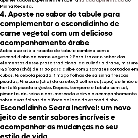
apimentados! Experimente fazer a
salada apimentada
do
Minha Receita.
4. Aposte no sabor do tabule para
complementar o escondidinho de
carne vegetal com um delicioso
acompanhamento árabe
Sabia que até a receita de tabule combina com o
escondidinho de carne vegetal? Para trazer o sabor dos
elementos desse prato tradicional da culinária árabe, misture
½ xícara (chá) de trigo para quibe com 2 tomates cortados em
cubos, ½ cebola picada, 1 maço folhas de salsinha frescas
picadas, ½ xícara (chá) de azeite, 2 colheres (sopa) de limão e
hortelã picada a gosto. Depois, tempere o tabule com sal,
pimenta-do-reino e noz-moscada e sirva o acompanhamento
sobre duas folhas de alface ao lado do escondidinho.
Escondidinho Seara Incrível: um novo
jeito de sentir sabores incríveis e
acompanhar as mudanças no seu
estilo de vida