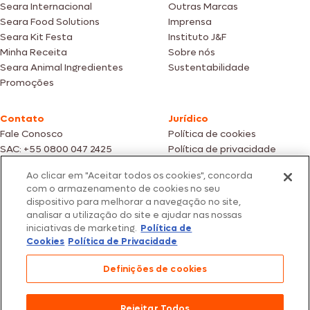
Seara Internacional
Outras Marcas
Seara Food Solutions
Imprensa
Seara Kit Festa
Instituto J&F
Minha Receita
Sobre nós
Seara Animal Ingredientes
Sustentabilidade
Promoções
Contato
Jurídico
Fale Conosco
Política de cookies
SAC: +55 0800 047 2425
Política de privacidade
Ao clicar em "Aceitar todos os cookies", concorda
Fotos meramente ilustrativas | Ofertas válidas enquanto durarem os
com o armazenamento de cookies no seu
estoques dos nossos parceiros | Vendas sujeitas a análise e confirmação
dispositivo para melhorar a navegação no site,
de dados.
analisar a utilização do site e ajudar nas nossas
Os preços, promoções e condições de pagamento são válidos
iniciativas de marketing.
Política de
exclusivamente para compras efetuadas em nossos parceiros.
Todos os produtos estão sujeitos a disponibilidade de estoque.
Cookies
Política de Privacidade
SEARA – CNPJ: 02.914.460/0202-67 – Av. Marginal Direita do Tietê, 500,
Definições de cookies
São Paulo/SP – CEP 05.118-100
© 2026 Seara. Todos os direitos reservados
Rejeitar Todos