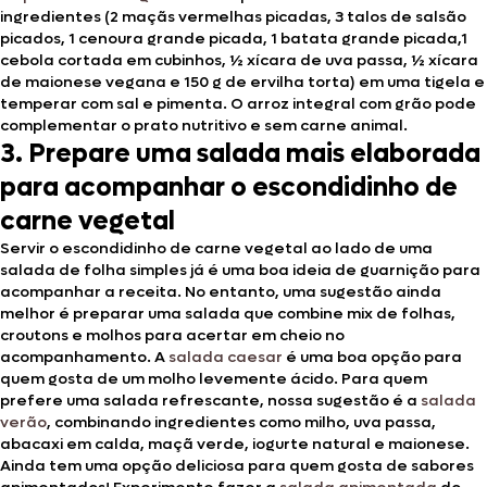
ingredientes (2 maçãs vermelhas picadas, 3 talos de salsão
picados, 1 cenoura grande picada, 1 batata grande picada,1
cebola cortada em cubinhos, ½ xícara de uva passa, ½ xícara
de maionese vegana e 150 g de ervilha torta) em uma tigela e
temperar com sal e pimenta. O arroz integral com grão pode
complementar o prato nutritivo e sem carne animal.
3. Prepare uma salada mais elaborada
para acompanhar o escondidinho de
carne vegetal
Servir o escondidinho de carne vegetal ao lado de uma
salada de folha simples já é uma boa ideia de guarnição para
acompanhar a receita. No entanto, uma sugestão ainda
melhor é preparar uma salada que combine mix de folhas,
croutons e molhos para acertar em cheio no
acompanhamento. A
salada caesar
é uma boa opção para
quem gosta de um molho levemente ácido. Para quem
prefere uma salada refrescante, nossa sugestão é a
salada
verão
, combinando ingredientes como milho, uva passa,
abacaxi em calda, maçã verde, iogurte natural e maionese.
Ainda tem uma opção deliciosa para quem gosta de sabores