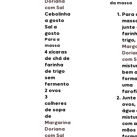
Doriana
da massa
com Sal
Cebolinha
Para 
a gosto
massa
Sal a
junte
gosto
farin
Para a
trigo,
massa
Marga
4 xícaras
Doria
de chá de
com S
farinha
mistu
de trigo
bem 
sem
forma
fermento
uma
2 ovos
farof
3
Junte
colheres
ovos,
de sopa
água 
de
mistu
Margarina
com a
Doriana
mãos
com Sal
forma