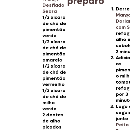
preparo
Desfiado
Derre
Seara
Marga
1/2 xícara
Doria
de chá de
com S
pimentão
refog
verde
alho 
1/2 xícara
cebol
de chá de
2 min
pimentão
Adici
amarelo
os
1/2 xícara
pimen
de chá de
o milh
pimentão
tomat
vermelho
refog
1/2 xícara
por 3
de chá de
minut
milho
Logo
verde
segui
2 dentes
junte
de alho
Peito
picados