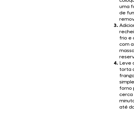
coloq
uma f
de fu
removí
Adicio
rechei
frio e
com a
mass
reser
Leve 
torta 
frang
simpl
forno 
cerca
minut
até do