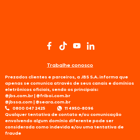
Trabalhe conosco
Prezados clientes e parceiros, a JBS S.A. informa que
apenas se comunica através de seus canais e domínios
eletrônicos oficiais, sendo os principais:
@jbs.com.br
|
@friboi.com.br
@jbssa.com
|
@seara.com.br
0800 047 2425
11 4950-8096
Qualquer tentativa de contato e/ou comunicação
envolvendo algum domínio diferente pode ser
considerada como indevida e/ou uma tentativa de
fraude