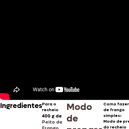
Modo
Ingredientes
Para o
Como fazer
recheio
de frango
de
400 g de
simples:
Modo de pr
Peito de
do recheio
Frango