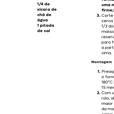
1/4 de
uma 
xícara de
firme;
chá de
Corte
água
cerca
1 pitada
1/3 da
de sal
massa
reser
para 
a par
cima.
Montagem
Preaq
o forn
180ºC
15 min
Com 
rolo, 
maior
da ma