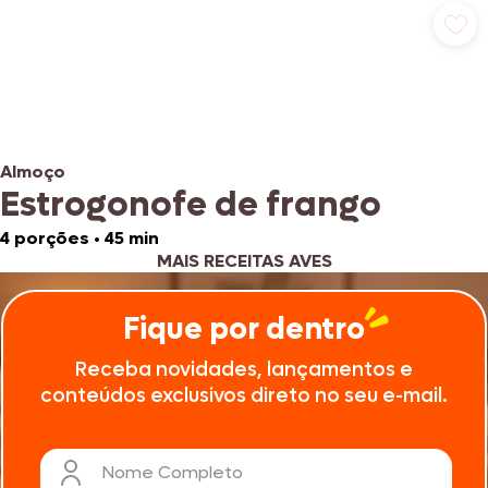
Almoço
Estrogonofe de frango
4 porções
•
45 min
MAIS RECEITAS AVES
Fique por dentro
Receba novidades, lançamentos e
conteúdos exclusivos direto no seu e-mail.
Nome Completo