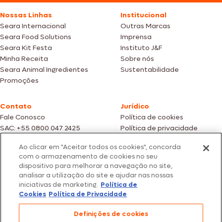
Nossas Linhas
Institucional
Seara Internacional
Outras Marcas
Seara Food Solutions
Imprensa
Seara Kit Festa
Instituto J&F
Minha Receita
Sobre nós
Seara Animal Ingredientes
Sustentabilidade
Promoções
Contato
Jurídico
Fale Conosco
Política de cookies
SAC: +55 0800 047 2425
Política de privacidade
Ao clicar em "Aceitar todos os cookies", concorda
Fotos meramente ilustrativas | Ofertas válidas enquanto durarem os
com o armazenamento de cookies no seu
estoques dos nossos parceiros | Vendas sujeitas a análise e confirmação
dispositivo para melhorar a navegação no site,
de dados.
analisar a utilização do site e ajudar nas nossas
Os preços, promoções e condições de pagamento são válidos
iniciativas de marketing.
Política de
exclusivamente para compras efetuadas em nossos parceiros.
Todos os produtos estão sujeitos a disponibilidade de estoque.
Cookies
Política de Privacidade
SEARA – CNPJ: 02.914.460/0202-67 – Av. Marginal Direita do Tietê, 500,
Definições de cookies
São Paulo/SP – CEP 05.118-100