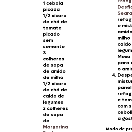
Frang
1 cebola
Desfi
picada
Sear
1/2 xícara
refo
de chá de
e mis
tomate
amido
picado
milho
sem
caldo
semente
legum
3
Mexa
colheres
para d
de sopa
o ami
de amido
Despe
de milho
mistu
1/2 xícara
panel
de chá de
refo
caldo de
e tem
legumes
com s
2 colheres
cebol
de sopa
a gos
de
Margarina
Modo de pr