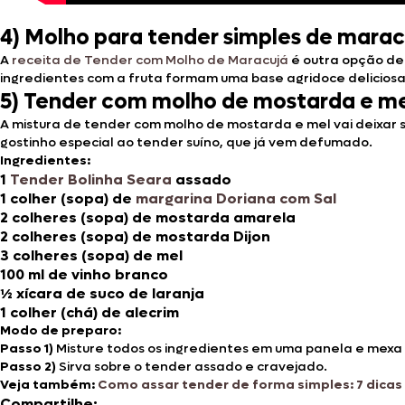
4)
Molho para tender simples de maracu
A
receita de Tender com Molho de Maracujá
é outra opção del
ingredientes com a fruta formam uma base agridoce deliciosa
5)
Tender com molho de mostarda e mel
A mistura de tender com molho de mostarda e mel vai deixar 
gostinho especial ao tender suíno, que já vem defumado.
Ingredientes:
1
Tender Bolinha Seara
assado
1 colher (sopa) de
margarina Doriana com Sal
2 colheres (sopa) de mostarda amarela
2 colheres (sopa) de mostarda Dijon
3 colheres (sopa) de mel
100 ml de vinho branco
½ xícara de suco de laranja
1 colher (chá) de alecrim
Modo de preparo:
Passo 1)
Misture todos os ingredientes em uma panela e mexa
Passo 2)
Sirva sobre o tender assado e cravejado.
Veja também:
Como assar tender de forma simples: 7 dicas 
Compartilhe: