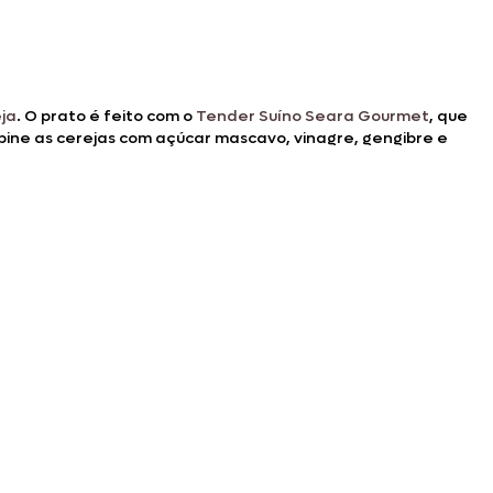
ja
. O prato é feito com o
Tender Suíno Seara Gourmet
, que
bine as cerejas com açúcar mascavo, vinagre, gengibre e