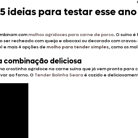
 ideias para testar esse ano
combinam com
molhos agridoces para carne de porco
. O suíno é
o ser recheado com queijo e abacaxi ou decorado com cravos-
l e mais 4 opções de
molho para tender simples
, como os mo
a combinação deliciosa
ma crostinha agridoce na carne suína que já vem pronta para 
evar ao forno. O
Tender Bolinha Seara
é cozido e deliciosamen