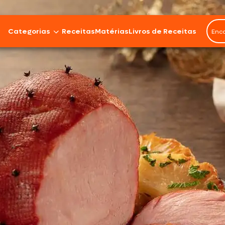
Categorias
Receitas
Matérias
Livros de Receitas
Bovinos
Cordeiro
Carnes Suínas
Aves
Frios e Embutidos
Peixes e Frutos do Mar
100% Vegetal