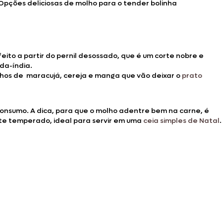
Opções deliciosas de molho para o tender bolinha
 feito a partir do pernil desossado, que é um corte nobre e
da-índia.
lhos de maracujá, cereja e manga que vão deixar o
prato
consumo. A dica, para que o molho adentre bem na carne, é
te temperado, ideal para servir em uma
ceia simples de Natal
.