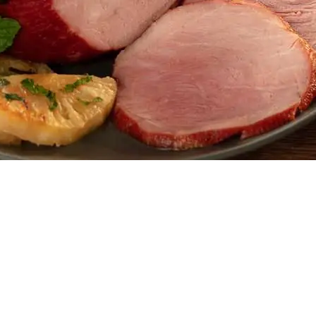
Doces, Bolos e Sobremesas
Pães e Massas
Bebidas
Entrevistas