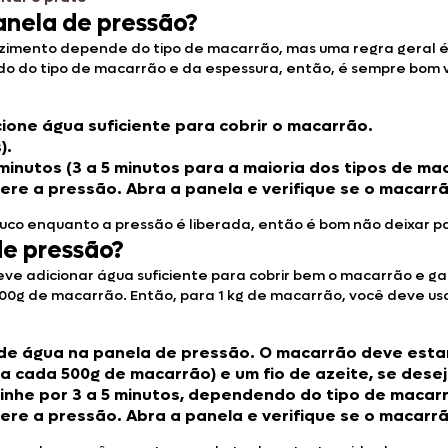
anela de pressão?
zimento depende do tipo de macarrão, mas uma regra geral é 
do tipo de macarrão e da espessura, então, é sempre bom ver
one água suficiente para cobrir o macarrão.
).
inutos (3 a 5 minutos para a maioria dos tipos de ma
bere a pressão. Abra a panela e verifique se o macarr
co enquanto a pressão é liberada, então é bom não deixar pa
de pressão?
eve adicionar água suficiente para cobrir bem o macarrão e 
0g de macarrão. Então, para 1 kg de macarrão, você deve usar 
s de água
na panela de pressão. O macarrão deve est
ra cada 500g de macarrão) e um fio de azeite, se desej
zinhe por
3 a 5 minutos
, dependendo do tipo de macar
bere a pressão. Abra a panela e verifique se o macarr