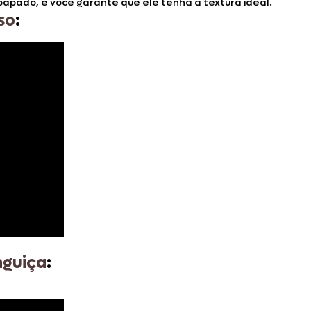
papado, e você garante que ele tenha a textura ideal.
so
:
nguiça
: