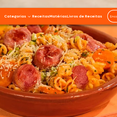
Categorias
Receitas
Matérias
Livros de Receitas
Bovinos
Cordeiro
Carnes Suínas
Aves
Frios e Embutidos
Peixes e Frutos do Mar
100% Vegetal