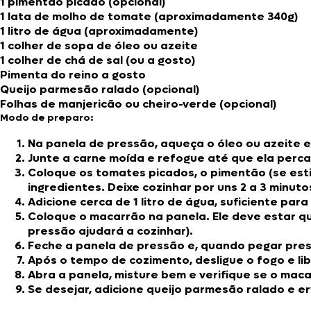
1 pimentão picado (opcional)
1 lata de molho de tomate (aproximadamente 340g)
1 litro de água (aproximadamente)
1 colher de sopa de óleo ou azeite
1 colher de chá de sal (ou a gosto)
Pimenta do reino a gosto
Queijo parmesão ralado (opcional)
Folhas de manjericão ou cheiro-verde (opcional)
Modo de preparo:
Na panela de pressão, aqueça o óleo ou azeite e
Junte a carne moída e refogue até que ela perca
Coloque os tomates picados, o pimentão (se esti
ingredientes. Deixe cozinhar por uns 2 a 3 minuto
Adicione cerca de 1 litro de água, suficiente pa
Coloque o macarrão na panela. Ele deve estar q
pressão ajudará a cozinhar).
Feche a panela de pressão e, quando pegar pres
Após o tempo de cozimento, desligue o fogo e li
Abra a panela, misture bem e verifique se o mac
Se desejar, adicione queijo parmesão ralado e e