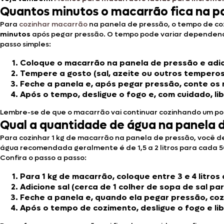
Quantos minutos o macarrão fica na p
Para
cozinhar macarrão
na panela de pressão, o tempo de co
minutos
após pegar pressão. O tempo pode variar dependendo 
passo simples:
Coloque o macarrão na panela de pressão e adici
Tempere a gosto (sal, azeite ou outros temperos
Feche a panela e, após pegar pressão, conte os m
Após o tempo, desligue o fogo e, com cuidado, li
Lembre-se de que o macarrão vai continuar cozinhando um pou
Qual a quantidade de água na panela 
Para cozinhar 1 kg de macarrão na panela de pressão, você d
água recomendada geralmente é de 1,5 a 2 litros para cada 50
Confira o passo a passo:
Para 1 kg de macarrão, coloque entre
3 e 4 litro
Adicione sal (cerca de 1 colher de sopa de sal pa
Feche a panela e, quando ela pegar pressão, co
Após o tempo de cozimento, desligue o fogo e li