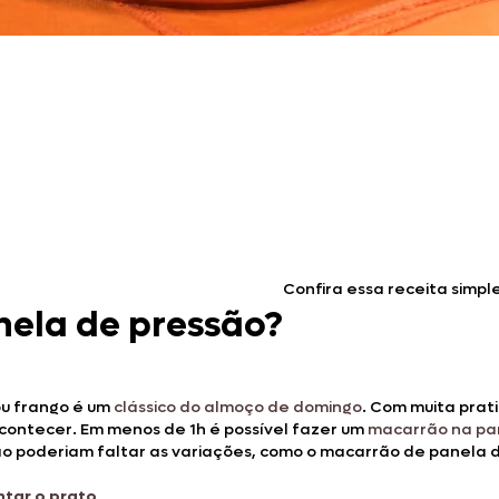
Doces, Bolos e Sobremesas
Pães e Massas
Bebidas
Entrevistas
Confira essa receita simple
ela de pressão?
ou frango é um
clássico do almoço de domingo
. Com muita prat
acontecer. Em menos de 1h é possível fazer um
macarrão na pa
 não poderiam faltar as variações, como o macarrão de panela
ntar o prato