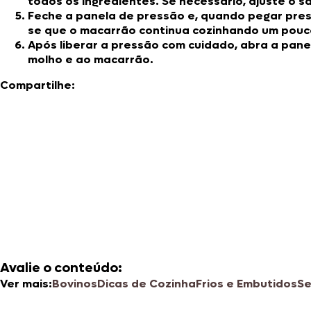
todos os ingredientes. Se necessário, ajuste o sa
Feche a panela de pressão e, quando pegar pres
se que o macarrão continua cozinhando um pouco
Após liberar a pressão com cuidado, abra a pane
molho e ao macarrão.
Compartilhe:
Avalie o conteúdo:
Ver mais:
Bovinos
Dicas de Cozinha
Frios e Embutidos
Se