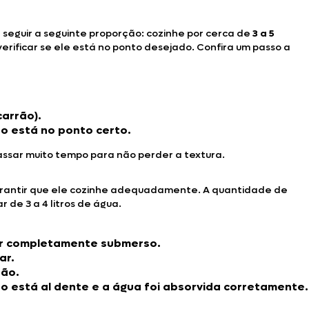
seguir a seguinte proporção: cozinhe por cerca de
3 a 5
ificar se ele está no ponto desejado. Confira um passo a
carrão).
ão está no ponto certo.
ssar muito tempo para não perder a textura.
garantir que ele cozinhe adequadamente. A quantidade de
de 3 a 4 litros de água.
ar completamente submerso.
ar.
rão.
ão está al dente e a água foi absorvida corretamente.