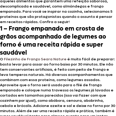
aqueles alimentos que garantem uma refeição saborosa,
descomplicada e saudável, como almôndegas e frango
empanado. Para você se inspirar na cozinha, selecionamos 5
proteínas que são protagonistas quando o assunto é pensar
em receitas rápidas. Confira a seguir!
1 –
Frango empanado em crosta de
grãos acompanhado de legumes ao
forno é uma receita rápida e super
saudável
O
Filezinho de Frango Seara Nature
é muito fácil de preparar:
basta levar para assar ao forno baixo por 30 minutos. Ele não
tem conservantes artificiais, é feito com peito de frango e
leva temperos naturais. Há diversos acompanhamentos que
combinam com essa proteína, como legumes assados.
Aproveite que o forno será usado para o filé de frango
empanado e coloque numa travessa os legumes já lavados e
cortados em tamanhos parecidos (isso vai fazer com que
cozinhem por igual), como abóbora, cenoura, abobrinha,
cebola e brócolis. Adicione azeite e sal e deixe no forno por 30
minutos. Além de ser uma receita rápida e prática, também é