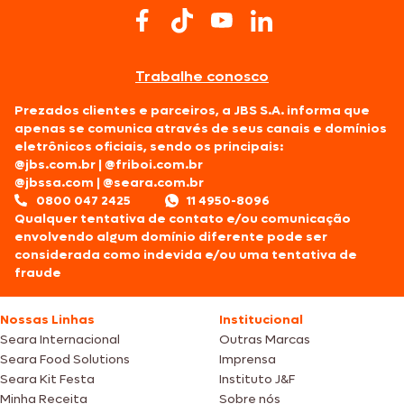
Trabalhe conosco
Prezados clientes e parceiros, a JBS S.A. informa que
apenas se comunica através de seus canais e domínios
eletrônicos oficiais, sendo os principais:
@jbs.com.br
|
@friboi.com.br
@jbssa.com
|
@seara.com.br
0800 047 2425
11 4950-8096
Qualquer tentativa de contato e/ou comunicação
envolvendo algum domínio diferente pode ser
considerada como indevida e/ou uma tentativa de
fraude
Nossas Linhas
Institucional
Seara Internacional
Outras Marcas
Seara Food Solutions
Imprensa
Seara Kit Festa
Instituto J&F
Minha Receita
Sobre nós