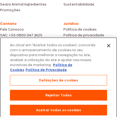
Seara Animal Ingredientes
Sustentabilidade
Promoções
Contato
Jurídico
Fale Conosco
Política de cookies
SAC: +55 0800 047 2425
Política de privacidade
Ao clicar em "Aceitar todos os cookies", concorda
Fotos meramente ilustrativas | Ofertas válidas enquanto durarem os
com o armazenamento de cookies no seu
estoques dos nossos parceiros | Vendas sujeitas a análise e confirmação
dispositivo para melhorar a navegação no site,
de dados.
analisar a utilização do site e ajudar nas nossas
Os preços, promoções e condições de pagamento são válidos
iniciativas de marketing.
Política de
exclusivamente para compras efetuadas em nossos parceiros.
Todos os produtos estão sujeitos a disponibilidade de estoque.
Cookies
Política de Privacidade
SEARA – CNPJ: 02.914.460/0202-67 – Av. Marginal Direita do Tietê, 500,
Definições de cookies
São Paulo/SP – CEP 05.118-100
© 2026 Seara. Todos os direitos reservados
Rejeitar Todos
Aceitar todos os cookies