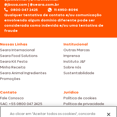
@jbssa.com
|
@seara.com.br
0800 047 2425
11 4950-8096
Qualquer tentativa de contato e/ou comunicação
envolvendo algum domínio diferente pode ser
considerada como indevida e/ou uma tentativa de
fraude
Nossas Linhas
Institucional
Seara Internacional
Outras Marcas
Seara Food Solutions
Imprensa
Seara Kit Festa
Instituto J&F
Minha Receita
Sobre nós
Seara Animal Ingredientes
Sustentabilidade
Promoções
Contato
Jurídico
Fale Conosco
Política de cookies
SAC: +55 0800 047 2425
Política de privacidade
Ao clicar em "Aceitar todos os cookies", concorda
Fotos meramente ilustrativas | Ofertas válidas enquanto durarem os