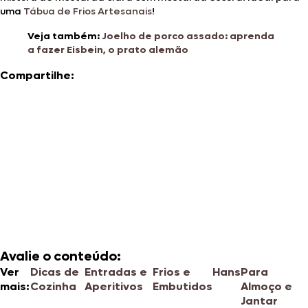
uma
Tábua de Frios Artesanais
!
Veja também:
Joelho de porco assado: aprenda
a fazer Eisbein, o prato alemão
Compartilhe:
Avalie o conteúdo:
Ver
Dicas de
Entradas e
Frios e
Hans
Para
mais:
Cozinha
Aperitivos
Embutidos
Almoço e
Jantar