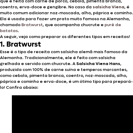
que é feita com carne de porco, cebola, pimenta branca,
coentro, erva-doce e gengibre. No caso da
salsicha Viena
, é
muito comum adicionar noz-moscada, alho, páprica e cominho.
Ela é usada para fazer um prato muito famoso na Alemanha,
chamado
Bratwurst
, que acompanha chucrute e
purê de
batatas
.
A seguir, veja como preparar os diferentes tipos em receitas!
1. Bratwurst
Esse é o tipo de receita com salsicha alemã mais famoso da
Alemanha. Tradicionalmente, ele é feito com salsicha
grelhada e servido com chucrute. A
Salsicha Viena Hans
,
produzida com 100% de carne suína e temperos marcantes,
como cebola, pimenta branca, coentro, noz-moscada, alho,
páprica e cominho e erva-doce, é um ótimo tipo para prepará-
lo! Confira abaixo: