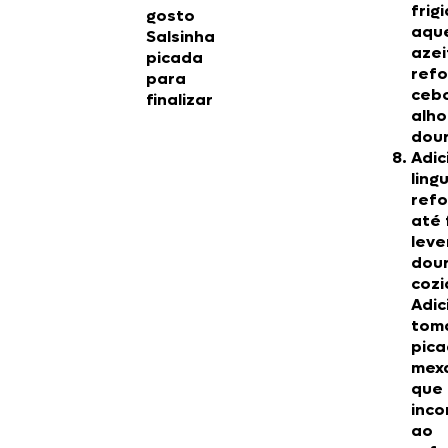
frigi
gosto
aqu
Salsinha
azei
picada
refo
para
cebo
finalizar
alho
dou
Adic
ling
ref
até 
lev
dou
cozi
Adic
tom
pica
mex
que 
inco
ao