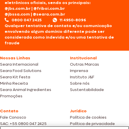
eletrônicos oficiais, sendo os principais:
@jbs.com.br
|
@friboi.com.br
@jbssa.com
|
@seara.com.br
0800 047 2425
11 4950-8096
Qualquer tentativa de contato e/ou comunicação
envolvendo algum domínio diferente pode ser
considerada como indevida e/ou uma tentativa de
fraude
Nossas Linhas
Institucional
Seara Internacional
Outras Marcas
Seara Food Solutions
Imprensa
Seara Kit Festa
Instituto J&F
Minha Receita
Sobre nós
Seara Animal Ingredientes
Sustentabilidade
Promoções
Contato
Jurídico
Fale Conosco
Política de cookies
SAC: +55 0800 047 2425
Política de privacidade