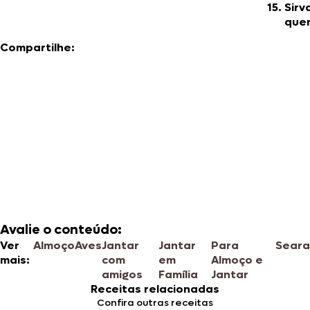
Sirv
que
Compartilhe:
Avalie o conteúdo:
Ver
Almoço
Aves
Jantar
Jantar
Para
Seara
mais:
com
em
Almoço e
amigos
Família
Jantar
Receitas relacionadas
Confira outras receitas