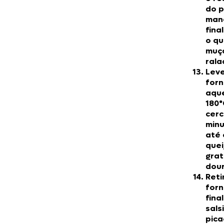
do p
man
fina
o qu
muç
rala
Lev
forn
aqu
180°
cerc
minu
até 
quei
grat
dour
Reti
forn
fina
sals
pica