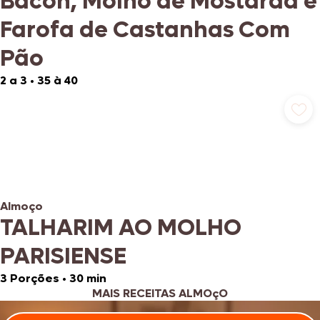
Bacon, Molho de Mostarda e
Farofa de Castanhas Com
Pão
2 a 3
•
35 à 40
Almoço
TALHARIM AO MOLHO
PARISIENSE
3 Porções
•
30 min
MAIS RECEITAS ALMOçO