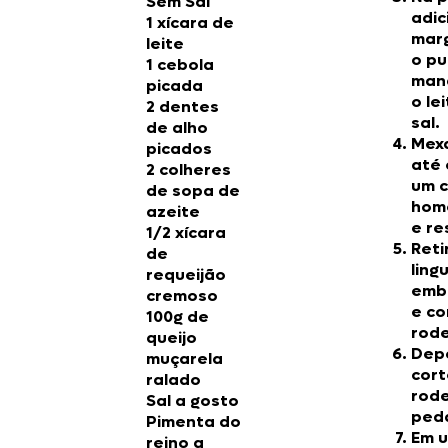
Sem Sal
adic
1 xícara de
marg
leite
o pu
1 cebola
man
picada
o le
2 dentes
sal.
de alho
Mex
picados
até 
2 colheres
um 
de sopa de
hom
azeite
e re
1/2 xícara
Reti
de
ling
requeijão
emb
cremoso
e co
100g de
rode
queijo
Depo
muçarela
cort
ralado
rode
Sal a gosto
ped
Pimenta do
Em 
reino a