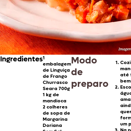
Modo
Ingredientes
1
Cozi
embalagem
man
de
de Linguiça
até 
de Frango
preparo
bem
Churrasco
Esco
Seara 700g
águ
1 kg de
ama
mandioca
ain
2 colheres
que
de sopa de
for
Margarina
um p
Doriana
Na p