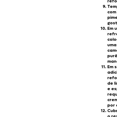
ref
Tem
com 
pim
gost
Em 
refr
col
uma
cam
pur
man
Em 
adic
ref
de l
e es
requ
cre
por 
Cub
o re