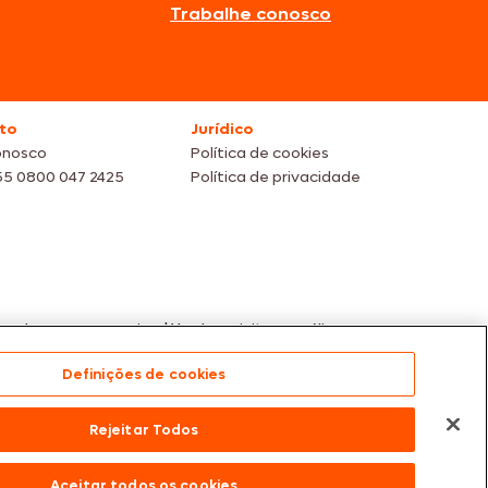
Trabalhe conosco
to
Jurídico
onosco
Política de cookies
55 0800 047 2425
Política de privacidade
s dos nossos parceiros | Vendas sujeitas a análise e
te para compras efetuadas em nossos parceiros.
Definições de cookies
 Paulo/SP – CEP 05.118-100
Rejeitar Todos
Aceitar todos os cookies