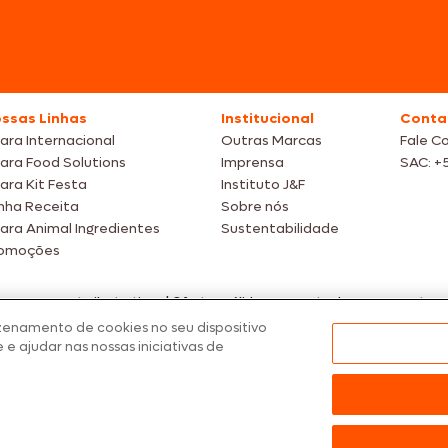
ssas Linhas
Institucional
Conta
ara Internacional
Outras Marcas
Fale C
ara Food Solutions
Imprensa
SAC: +
ara Kit Festa
Instituto J&F
nha Receita
Sobre nós
ara Animal Ingredientes
Sustentabilidade
omoções
tos meramente ilustrativas | Ofertas válidas enquanto durarem os estoque
nfirmação de dados.
zenamento de cookies no seu dispositivo
 preços, promoções e condições de pagamento são válidos exclusivamen
 e ajudar nas nossas iniciativas de
dos os produtos estão sujeitos a disponibilidade de estoque.
ARA – CNPJ: 02.914.460/0202-67 – Av. Marginal Direita do Tietê, 500, São
2026 Seara. Todos os direitos reservados