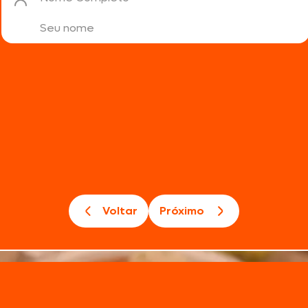
Doces, Bolos e Sobremesas
Pães e Massas
Bebidas
Entrevistas
Voltar
Próximo