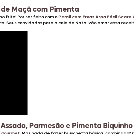
ia de Maçã com Pimenta
 frito! Por ser feito com o
Pernil com Ervas Assa Fácil Sear
ico. Seus convidados para a ceia de Natal vão amar essa receit
Assado, Parmesão e Pimenta Biquinho
l gourmet
. Mas nada de fazer bruschetta básica, combinado? 