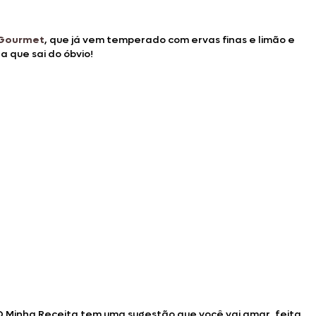
a Gourmet
, que já vem temperado com ervas finas e limão e
a que sai do óbvio!
O Minha Receita tem uma sugestão que você vai amar, feita