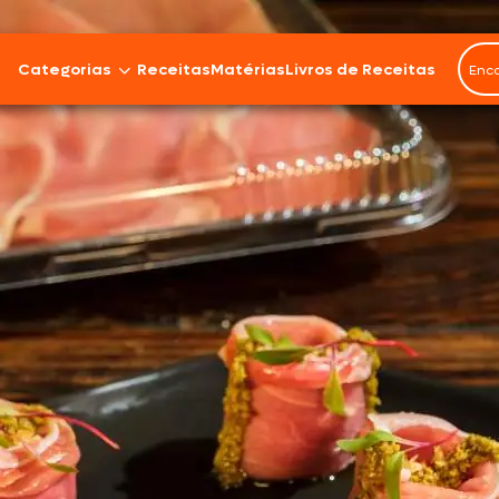
Categorias
Receitas
Matérias
Livros de Receitas
Bovinos
Cordeiro
Carnes Suínas
Aves
Frios e Embutidos
Peixes e Frutos do Mar
100% Vegetal