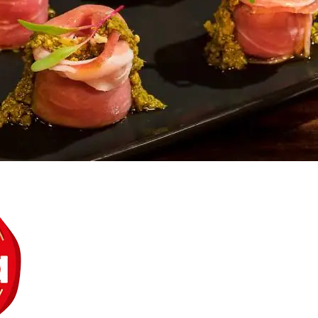
Doces, Bolos e Sobremesas
Pães e Massas
Bebidas
Entrevistas