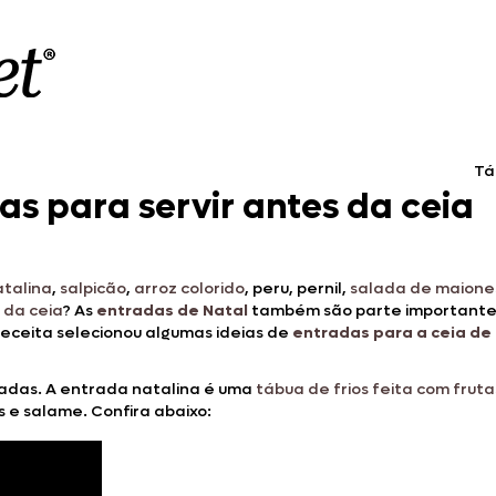
Tá
as para servir antes da ceia
atalina
,
salpicão
,
arroz colorido
, peru, pernil,
salada de maione
 da ceia
? As
entradas de Natal
também são parte importante 
eceita selecionou algumas ideias de
entradas para a ceia de
cadas. A entrada natalina é uma
tábua de frios feita com frut
s e salame. Confira abaixo: