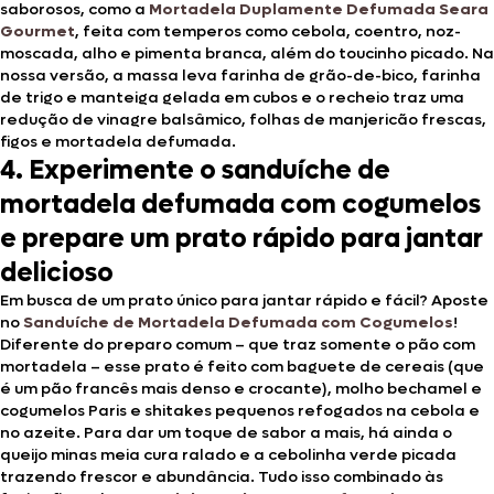
saborosos, como a
Mortadela Duplamente Defumada Seara
Gourmet
, feita com temperos como cebola, coentro, noz-
moscada, alho e pimenta branca, além do toucinho picado. Na
nossa versão, a massa leva farinha de grão-de-bico, farinha
de trigo e manteiga gelada em cubos e o recheio traz uma
redução de vinagre balsâmico, folhas de manjericão frescas,
figos e mortadela defumada.
4. Experimente o sanduíche de
mortadela defumada com cogumelos
e prepare um prato rápido para jantar
delicioso
Em busca de um prato único para jantar rápido e fácil? Aposte
no
Sanduíche de Mortadela Defumada com Cogumelos
!
Diferente do preparo comum – que traz somente o pão com
mortadela – esse prato é feito com baguete de cereais (que
é um pão francês mais denso e crocante), molho bechamel e
cogumelos Paris e shitakes pequenos refogados na cebola e
no azeite. Para dar um toque de sabor a mais, há ainda o
queijo minas meia cura ralado e a cebolinha verde picada
trazendo frescor e abundância. Tudo isso combinado às