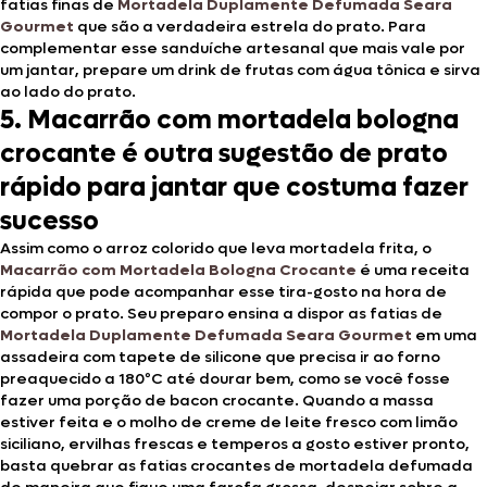
fatias finas de
Mortadela Duplamente Defumada Seara
Gourmet
que são a verdadeira estrela do prato. Para
complementar esse sanduíche artesanal que mais vale por
um jantar, prepare um drink de frutas com água tônica e sirva
ao lado do prato.
5. Macarrão com mortadela bologna
crocante é outra sugestão de prato
rápido para jantar que costuma fazer
sucesso
Assim como o arroz colorido que leva mortadela frita, o
Macarrão com Mortadela Bologna Crocante
é uma receita
rápida que pode acompanhar esse tira-gosto na hora de
compor o prato. Seu preparo ensina a dispor as fatias de
Mortadela Duplamente Defumada Seara Gourmet
em uma
assadeira com tapete de silicone que precisa ir ao forno
preaquecido a 180ºC até dourar bem, como se você fosse
fazer uma porção de bacon crocante. Quando a massa
estiver feita e o molho de creme de leite fresco com limão
siciliano, ervilhas frescas e temperos a gosto estiver pronto,
basta quebrar as fatias crocantes de mortadela defumada