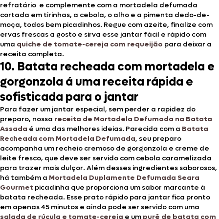
refratário e complemente com a mortadela defumada
cortada em tirinhas, a cebola, o alho e a pimenta dedo-de-
moça, todos bem picadinhos. Regue com azeite, finalize com
ervas frescas a gosto e sirva esse jantar fácil e rápido com
uma
quiche de tomate-cereja com requeijão
para deixar a
receita completa.
10. Batata recheada com mortadela e
gorgonzola á uma receita rápida e
sofisticada para o jantar
Para fazer um jantar especial, sem perder a rapidez do
preparo, nossa
receita de Mortadela Defumada na Batata
Assada
é uma das melhores ideias. Parecida com a
Batata
Recheada com Mortadela Defumada
, seu preparo
acompanha um recheio cremoso de gorgonzola e creme de
leite fresco, que deve ser servido com cebola caramelizada
para trazer mais dulçor. Além desses ingredientes saborosos,
há também a
Mortadela Duplamente Defumada Seara
Gourmet
picadinha que proporciona um sabor marcante à
batata recheada. Esse prato rápido para jantar fica pronto
em apenas 45 minutos e ainda pode ser servido com uma
salada de rúcula e tomate-cereja
e um
purê de batata com