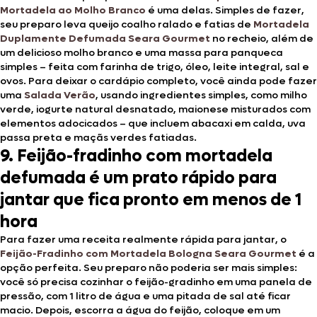
Mortadela ao Molho Branco
é uma delas. Simples de fazer,
seu preparo leva queijo coalho ralado e fatias de
Mortadela
Duplamente Defumada Seara Gourmet
no recheio, além de
um delicioso molho branco e uma massa para panqueca
simples – feita com farinha de trigo, óleo, leite integral, sal e
ovos. Para deixar o cardápio completo, você ainda pode fazer
uma
Salada Verão
, usando ingredientes simples, como milho
verde, iogurte natural desnatado, maionese misturados com
elementos adocicados – que incluem abacaxi em calda, uva
passa preta e maçãs verdes fatiadas.
9. Feijão-fradinho com mortadela
defumada é um prato rápido para
jantar que fica pronto em menos de 1
hora
Para fazer uma receita realmente rápida para jantar, o
Feijão-Fradinho com Mortadela Bologna Seara Gourmet
é a
opção perfeita. Seu preparo não poderia ser mais simples:
você só precisa cozinhar o feijão-gradinho em uma panela de
pressão, com 1 litro de água e uma pitada de sal até ficar
macio. Depois, escorra a água do feijão, coloque em um