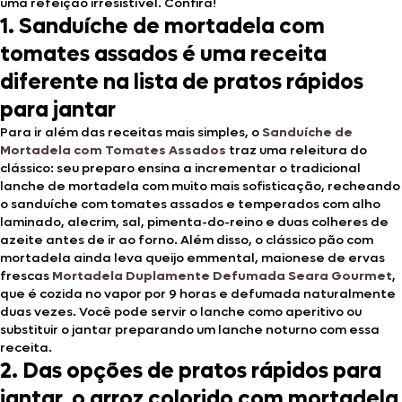
uma refeição irresistível. Confira!
1. Sanduíche de mortadela com
tomates assados é uma receita
diferente na lista de pratos rápidos
para jantar
Para ir além das receitas mais simples, o
Sanduíche de
Mortadela com Tomates Assados
traz uma releitura do
clássico: seu preparo ensina a incrementar o tradicional
lanche de mortadela com muito mais sofisticação, recheando
o sanduíche com tomates assados e temperados com alho
laminado, alecrim, sal, pimenta-do-reino e duas colheres de
azeite antes de ir ao forno. Além disso, o clássico pão com
mortadela ainda leva queijo emmental, maionese de ervas
frescas
Mortadela Duplamente Defumada Seara Gourmet
,
que é cozida no vapor por 9 horas e defumada naturalmente
duas vezes. Você pode servir o lanche como aperitivo ou
substituir o jantar preparando um lanche noturno com essa
receita.
2. Das opções de pratos rápidos para
jantar, o arroz colorido com mortadela