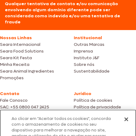
Qualquer tentativa de contato e/ou comunicação
envolvendo algum domínio diferente pode ser
considerada como indevida e/ou uma tentativa de
fraude
Nossas Linhas
Institucional
Seara Internacional
Outras Marcas
Seara Food Solutions
Imprensa
Seara Kit Festa
Instituto J&F
Minha Receita
Sobre nós
Seara Animal Ingredientes
Sustentabilidade
Promoções
Contato
Jurídico
Fale Conosco
Política de cookies
SAC: +55 0800 047 2425
Política de privacidade
Ao clicar em "Aceitar todos os cookies", concorda
Fotos meramente ilustrativas | Ofertas válidas enquanto durarem os
com o armazenamento de cookies no seu
estoques dos nossos parceiros | Vendas sujeitas a análise e confirmação
dispositivo para melhorar a navegação no site,
de dados.
analisar a utilização do site e ajudar nas nossas