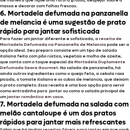
de maneira que fique uma farofa grossa, despejar sobre a
massa e decorar com folhas frescas.
6. Mortadela defumada na panzanella
de melancia é uma sugestão de prato
rápido para jantar sofisticada
Para fazer um jantar diferente e sofisticado, a
receita de
Mortadela Defumada na Panzanella de Melancia
pode ser a
opção ideal. Seu preparo consiste em um tipo de salada
italiana feita com pão rústico, vegetais e molho de azeite,
que conta com o toque especial da
Mortadela Duplamente
Defumada Seara Gourmet
. Na salada de panzanella, há
ainda outros ingredientes como o queijo feta, a cebola roxa
picada, o tomate italiano e os cubos de melancia, que deixam
o prato completo. Essa receita é uma boa opção para servir
como entradinha para jantar ou como a salada principal de
um
jantar romântico em casa
.
7. Mortadela defumada na salada com
melão cantaloupe é um dos pratos
rápidos para jantar mais refrescantes
Sabia que há muitas
receitas fáceis para jantar
em que você