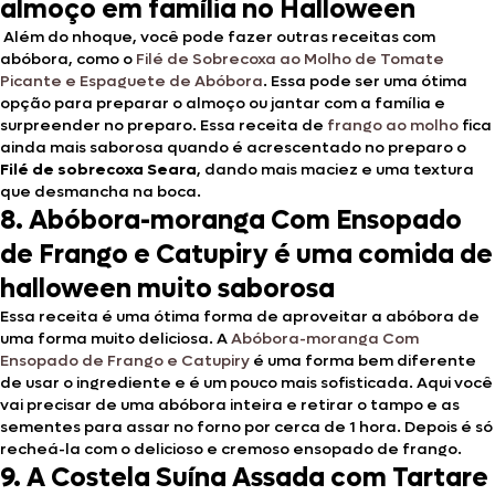
almoço em família no Halloween
Além do nhoque, você pode fazer outras receitas com
abóbora, como o
Filé de Sobrecoxa ao Molho de Tomate
Picante e Espaguete de Abóbora
. Essa pode ser uma ótima
opção para preparar o almoço ou jantar com a família e
surpreender no preparo. Essa receita de
frango ao molho
fica
ainda mais saborosa quando é acrescentado no preparo o
Filé de sobrecoxa Seara
, dando mais maciez e uma textura
que desmancha na boca.
8.
Abóbora-moranga Com Ensopado
de Frango e Catupiry é uma comida de
halloween muito saborosa
Essa receita é uma ótima forma de aproveitar a abóbora de
uma forma muito deliciosa. A
Abóbora-moranga Com
Ensopado de Frango e Catupiry
é uma forma bem diferente
de usar o ingrediente e é um pouco mais sofisticada. Aqui você
vai precisar de uma abóbora inteira e retirar o tampo e as
sementes para assar no forno por cerca de 1 hora. Depois é só
recheá-la com o delicioso e cremoso ensopado de frango.
9.
A Costela Suína Assada com Tartare