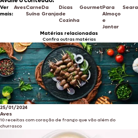
Avalie o conteúdo:
Ver
Aves
Carne
Da
Dicas
Gourmet
Para
Seara
mais:
Suína
Granja
de
Almoço
Cozinha
e
Jantar
Matérias relacionadas
Confira outras matérias
25/01/2024
Aves
10 receitas com coração de frango que vão além do
churrasco