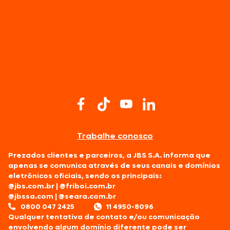
Trabalhe conosco
Prezados clientes e parceiros, a JBS S.A. informa que
apenas se comunica através de seus canais e domínios
eletrônicos oficiais, sendo os principais:
@jbs.com.br
|
@friboi.com.br
@jbssa.com
|
@seara.com.br
0800 047 2425
11 4950-8096
Qualquer tentativa de contato e/ou comunicação
envolvendo algum domínio diferente pode ser