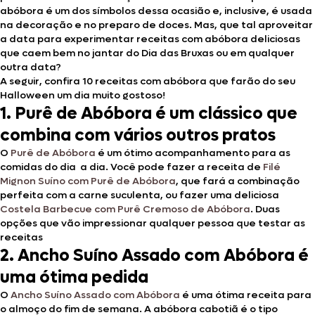
abóbora é um dos símbolos dessa ocasião e, inclusive, é usada
na decoração e no preparo de doces. Mas, que tal aproveitar
a data para experimentar receitas com abóbora deliciosas
que caem bem no jantar do Dia das Bruxas ou em qualquer
outra data?
A seguir, confira 10 receitas com abóbora que farão do seu
Halloween um dia muito gostoso!
1.
Purê de Abóbora é um clássico que
combina com vários outros pratos
O
Purê de Abóbora
é um ótimo acompanhamento para as
comidas do dia a dia. Você pode fazer a receita de
Filé
Mignon Suíno com Purê de Abóbora
, que fará a combinação
perfeita com a carne suculenta, ou fazer uma deliciosa
Costela Barbecue com Purê Cremoso de Abóbora
. Duas
opções que vão impressionar qualquer pessoa que testar as
receitas
2.
Ancho Suíno Assado com Abóbora é
uma ótima pedida
O
Ancho Suíno Assado com Abóbora
é uma ótima receita para
o almoço do fim de semana. A abóbora cabotiã é o tipo