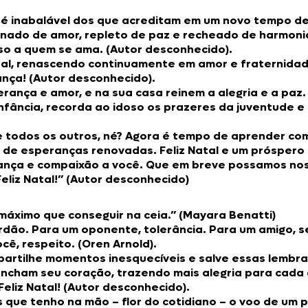
 fé inabalável dos que acreditam em um novo tempo de
uminado de amor, repleto de paz e recheado de harmonia
iso a quem se ama. (Autor desconhecido).
l, renascendo continuamente em amor e fraternidade. 
nça! (Autor desconhecido).
ança e amor, e na sua casa reinem a alegria e a paz.
a infância, recorda ao idoso os prazeres da juventude e
de todos os outros, né? Agora é tempo de aprender c
e de esperanças renovadas. Feliz Natal e um próspero
rança e compaixão a você. Que em breve possamos no
liz Natal!” (Autor desconhecido)
máximo que conseguir na ceia.” (Mayara Benatti)
rdão. Para um oponente, tolerância. Para um amigo, se
ê, respeito. (Oren Arnold).
partilhe momentos inesquecíveis e salve essas lembr
ncham seu coração, trazendo mais alegria para cada d
eliz Natal! (Autor desconhecido).
is que tenho na mão – flor do cotidiano – o voo de u