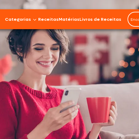
Categorias
Receitas
Matérias
Livros de Receitas
Bovinos
Cordeiro
Carnes Suínas
Aves
Frios e Embutidos
Peixes e Frutos do Mar
100% Vegetal