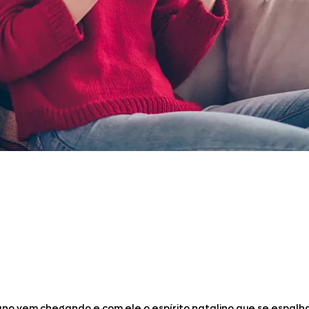
Doces, Bolos e Sobremesas
Pães e Massas
Bebidas
Entrevistas
ano vem chegando e com ele o espírito natalino que se espalh