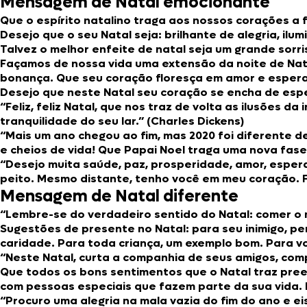
Mensagem de Natal emocionante
Que o espírito natalino traga aos nossos corações a
Desejo que o seu Natal seja: brilhante de alegria, il
Talvez o melhor enfeite de natal seja um grande sorr
Façamos de nossa vida uma extensão da noite de Nata
bonança. Que seu coração floresça em amor e espera
Desejo que neste Natal seu coração se encha de esper
“Feliz, feliz Natal, que nos traz de volta as ilusões d
tranquilidade do seu lar.” (Charles Dickens)
“Mais um ano chegou ao fim, mas 2020 foi diferente 
e cheios de vida! Que Papai Noel traga uma nova fas
“Desejo muita saúde, paz, prosperidade, amor, espe
peito. Mesmo distante, tenho você em meu coração. Fe
Mensagem de Natal diferente
“Lembre-se do verdadeiro sentido do Natal: comer o 
Sugestões de presente no Natal: para seu inimigo, pe
caridade. Para toda criança, um exemplo bom. Para voc
“Neste Natal, curta a companhia de seus amigos, com
Que todos os bons sentimentos que o Natal traz pree
com pessoas especiais que fazem parte da sua vida. F
“Procuro uma alegria na mala vazia do fim do ano e e