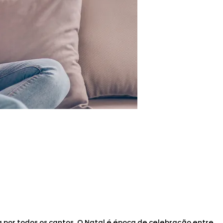
a por todos os cantos. O Natal é época de celebração entre