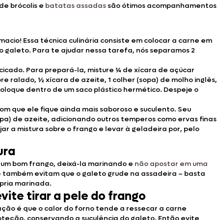
de brócolis e
batatas assadas
são ótimos acompanhamentos
cio! Essa técnica culinária consiste em colocar a carne em
 galeto. Para te ajudar nessa tarefa, nós separamos 2
cicado. Para prepará-la, misture ¼ de xícara de açúcar
e ralado, ½ xícara de azeite, 1 colher (sopa) de molho inglês,
 coloque dentro de um saco plástico hermético. Despeje o
om que ele fique ainda mais saboroso e suculento. Seu
sopa) de azeite, adicionando outros temperos como ervas finas
ar a mistura sobre o frango e levar à geladeira por, pelo
ura
r um bom frango, deixá-la marinando e
não apostar em uma
 e também evitam que o galeto grude na assadeira – basta
ópria marinada.
vite tirar a pele do frango
ção é que o calor do forno tende a ressecar a carne
teção, conservando a suculência do galeto. Então evite