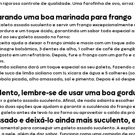
rigoroso controle de qualidade. Uma farofinha de ovo, arroz 
eparando uma boa marinada para frango
aleto assado suculento e servir um frango excepcionalmente ma
rdura e um toque ácido, garantindo um sabor todo especial ao
 ao seu galeto assado no forno:
ceita ajuda a deixar o frango úmido e macio com um toque ado
nagre balsâmico, 3 dentes de alho, 1 colher de café de gengibr
 gosto em um refratário. Depois, fure o frango com um garfo e
os.
mão siciliano dará um toque especial ao seu galeto, fazendo c
e suco de limão siciliano com ½ xícara de água e 5 colheres (
cebola picada, alho amassado, sal e pimenta. Depois é só despej
ulento, lembre-se de usar uma boa gord
r o galeto assado suculento. Afinal, de nada adianta escolhe
ão duas opções que ajudam a garantir a suculência do frango
 galeto antes de levá-lo ao forno ou aproveitar o caldo da pr
sado e deixá-lo ainda mais suculento, e
amental para conseguir um galeto assado suculento. A explica
 a pele, além de dar sabor, funciona como uma camada de pro