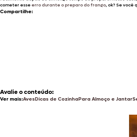
cometer esse
erro durante o preparo do frango
, ok? Se você 
Compartilhe:
Avalie o conteúdo:
Ver mais:
Aves
Dicas de Cozinha
Para Almoço e Jantar
S