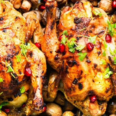
Doces, Bolos e Sobremesas
Pães e Massas
Bebidas
Entrevistas