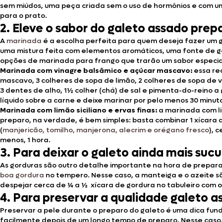
sem miúdos, uma peça criada sem o uso de hormônios e com um 
para o prato.
2. Eleve o sabor do galeto assado pr
A
marinada
é a escolha perfeita para quem deseja fazer um g
uma mistura feita com elementos aromáticos, uma fonte de go
opções de marinada para frango que trarão um sabor especial
Marinada com vinagre balsâmico e açúcar mascavo:
essa re
mascavo, 3 colheres de sopa de limão, 2 colheres de sopa de vi
3 dentes de alho, 1½ colher (chá) de sal e pimenta-do-reino a
líquido sobre a carne e deixe marinar por pelo menos 30 minut
Marinada com limão siciliano e ervas finas:
a marinada com li
preparo, na verdade, é bem simples: basta combinar 1 xícara d
(
manjericão, tomilho, manjerona, alecrim e orégano fresco
), 
menos, 1 hora.
3. Para deixar o galeto ainda mais suc
As gorduras são outro detalhe importante na hora de prepara
boa gordura
no tempero. Nesse caso, a manteiga e o azeite s
despejar cerca de ¼ a ½ xícara de gordura no tabuleiro com o
4. Para preservar a qualidade galeto as
Preservar a pele durante o preparo do galeto é uma dica fund
facilmente depois de um longo tempo de preparo. Nesse caso,