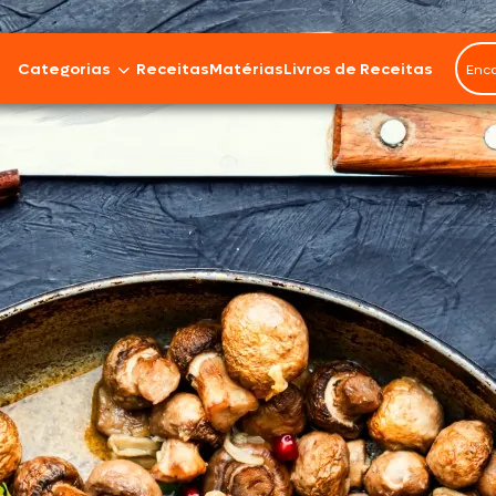
Categorias
Receitas
Matérias
Livros de Receitas
Bovinos
Cordeiro
Carnes Suínas
Aves
Frios e Embutidos
Peixes e Frutos do Mar
100% Vegetal