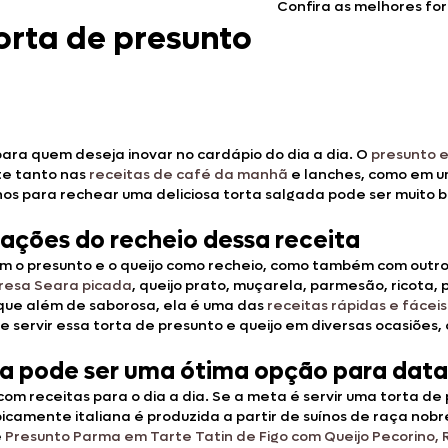
Confira as melhores fo
orta de presunto
ara quem deseja inovar no cardápio do dia a dia. O
presunto e
te tanto nas
receitas de café da manhã
e lanches, como em 
inhos para rechear uma deliciosa torta salgada pode ser muito
trações do recheio dessa receita
om o presunto e o queijo como recheio, como também com outro
bresa Seara picada
, queijo prato, muçarela, parmesão, ricota,
 que além de saborosa, ela é uma das
receitas rápidas e fáceis
servir essa torta de presunto e queijo em diversas ocasiões
ada pode ser uma ótima opção para data
m receitas para o dia a dia. Se a meta é servir uma torta de
ipicamente italiana é produzida a partir de suínos de raça nobr
e
Presunto Parma em Tarte Tatin de Figo com Queijo Pecorino,