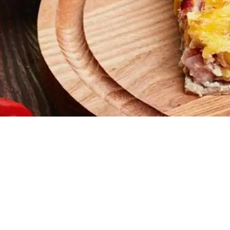
Doces, Bolos e Sobremesas
Pães e Massas
Bebidas
Entrevistas