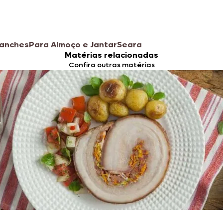
anches
Para Almoço e Jantar
Seara
Matérias relacionadas
Confira outras matérias