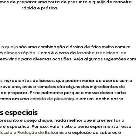
rmas de preparar uma torta de presunto e queijo de maneira
rápida e prática.
 o queijo
são uma combinação clássica de frios muito comum
um
almoço rápido
. Como é o caso da
lasanha tradicional de
 bem-vindo para diversas ocasiões. Veja algumas sugestões com
s ingredientes deliciosos, que podem variar de acordo com o
 provolone, ovos e tomates são alguns dos ingredientes do
de preparar. Principalmente porque a massa dessa torta
, como em uma
comida de piquenique
em um lanche entre
s especiais
 presunto e queijo chique, nada melhor que incrementar o
e e específica. Por isso, vale muito a pena experimentar essa
 Rúcula e Redução de Balsâmico
a explosão de sabores é