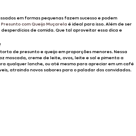
os assados em formas pequenas fazem sucesso e podem
e Presunto com Queijo Muçarela
é ideal para isso. Além de ser
desperdícios de comida. Que tal aproveitar essa dica e
e
torta de presunto e queijo em proporções menores. Nessa
oz moscada, creme de leite, ovos, leite e sal e pimenta a
ara qualquer lanche, ou até mesmo para apreciar em um café
veis, atraindo novos sabores para o paladar dos convidados.