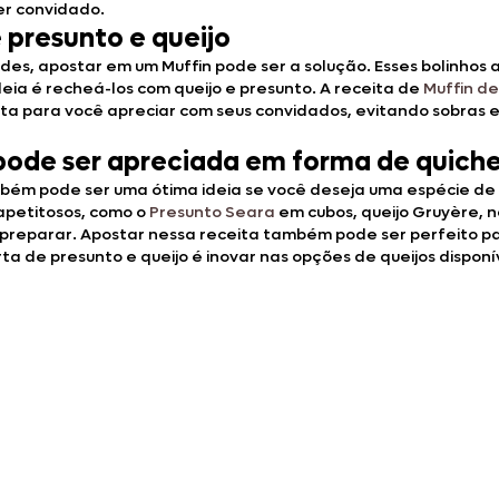
er convidado.
e presunto e queijo
ndes, apostar em um Muffin pode ser a solução. Esses bolinh
eia é recheá-los com queijo e presunto. A receita de
Muffin d
a para você apreciar com seus convidados, evitando sobras e 
 pode ser apreciada em forma de quich
ém pode ser uma ótima ideia se você deseja uma espécie de 
 apetitosos, como o
Presunto Seara
em cubos, queijo Gruyère, n
 preparar. Apostar nessa receita também pode ser perfeito p
a de presunto e queijo é inovar nas opções de queijos disponí