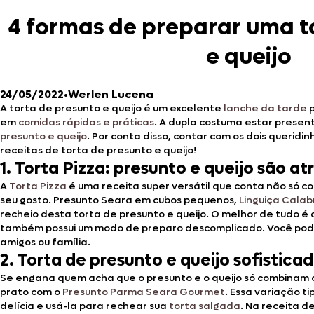
4 formas de preparar uma t
e queijo
24/05/2022
•
Werlen Lucena
A torta de presunto e queijo é um excelente
lanche da tarde
p
em
comidas rápidas e práticas
. A dupla costuma estar presen
presunto e queijo
. Por conta disso, contar com os dois querid
receitas de torta de presunto e queijo!
1. Torta Pizza: presunto e queijo são a
A
Torta Pizza
é uma receita super versátil que conta não só c
seu gosto. Presunto Seara em cubos pequenos,
Linguiça Cala
recheio desta torta de presunto e queijo. O melhor de tudo é
também possui um modo de preparo descomplicado. Você pode 
amigos ou família.
2. Torta de presunto e queijo sofistic
Se engana quem acha que o presunto e o queijo só combinam co
prato com o
Presunto Parma Seara Gourmet
. Essa variação t
delícia e usá-la para rechear sua
torta salgada
. Na receita d