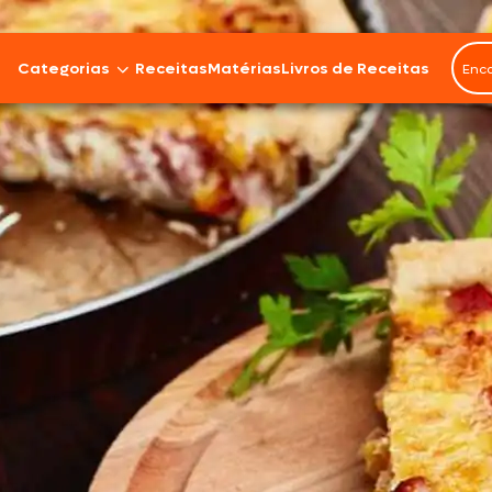
Categorias
Receitas
Matérias
Livros de Receitas
Bovinos
Cordeiro
Carnes Suínas
Aves
Frios e Embutidos
Peixes e Frutos do Mar
100% Vegetal