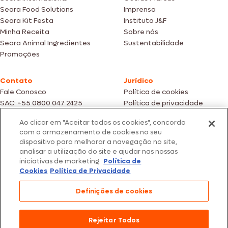
Seara Food Solutions
Imprensa
Seara Kit Festa
Instituto J&F
Minha Receita
Sobre nós
Seara Animal Ingredientes
Sustentabilidade
Promoções
Contato
Jurídico
Fale Conosco
Política de cookies
SAC: +55 0800 047 2425
Política de privacidade
Ao clicar em "Aceitar todos os cookies", concorda
Fotos meramente ilustrativas | Ofertas válidas enquanto durarem os
com o armazenamento de cookies no seu
estoques dos nossos parceiros | Vendas sujeitas a análise e confirmação
dispositivo para melhorar a navegação no site,
de dados.
analisar a utilização do site e ajudar nas nossas
Os preços, promoções e condições de pagamento são válidos
iniciativas de marketing.
Política de
exclusivamente para compras efetuadas em nossos parceiros.
Todos os produtos estão sujeitos a disponibilidade de estoque.
Cookies
Política de Privacidade
SEARA – CNPJ: 02.914.460/0202-67 – Av. Marginal Direita do Tietê, 500,
Definições de cookies
São Paulo/SP – CEP 05.118-100
© 2026 Seara. Todos os direitos reservados
Rejeitar Todos