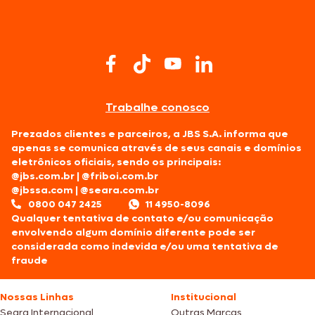
Trabalhe conosco
Prezados clientes e parceiros, a JBS S.A. informa que
apenas se comunica através de seus canais e domínios
eletrônicos oficiais, sendo os principais:
@jbs.com.br
|
@friboi.com.br
@jbssa.com
|
@seara.com.br
0800 047 2425
11 4950-8096
Qualquer tentativa de contato e/ou comunicação
envolvendo algum domínio diferente pode ser
considerada como indevida e/ou uma tentativa de
fraude
Nossas Linhas
Institucional
Seara Internacional
Outras Marcas