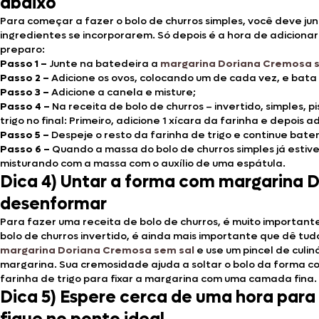
abaixo
Para começar a fazer o bolo de churros simples, você deve ju
ingredientes se incorporarem. Só depois é a hora de adicionar 
preparo:
Passo 1 –
Junte na batedeira a
margarina Doriana Cremosa 
Passo 2 –
Adicione os ovos, colocando um de cada vez, e bat
Passo 3 –
Adicione a canela e misture;
Passo 4 –
Na receita de bolo de churros – invertido, simples, 
trigo no final: Primeiro, adicione 1 xícara da farinha e depois
Passo 5 –
Despeje o resto da farinha de trigo e continue bate
Passo 6 –
Quando a massa do bolo de churros simples já esti
misturando com a massa com o auxílio de uma espátula.
Dica 4) Untar a forma com margarina 
desenformar
Para fazer uma receita de bolo de churros, é muito important
bolo de churros invertido, é ainda mais importante que dê tud
margarina Doriana Cremosa sem sal
e use um pincel de culin
margarina. Sua cremosidade ajuda a soltar o bolo da forma co
farinha de trigo para fixar a margarina com uma camada fina.
Dica 5) Espere cerca de uma hora para 