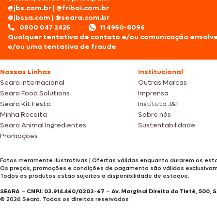
@jbs.com.br
|
@friboi.com.br
@jbssa.com
|
@seara.com.br
0800 047 2425
11 4950-8096
Qualquer tentativa de contato e/ou comunicação envolv
e/ou uma tentativa de fraude
Nossas Linhas
Institucional
Seara Internacional
Outras Marcas
Seara Food Solutions
Imprensa
Seara Kit Festa
Instituto J&F
Minha Receita
Sobre nós
Seara Animal Ingredientes
Sustentabilidade
Promoções
Fotos meramente ilustrativas | Ofertas válidas enquanto durarem os esto
Os preços, promoções e condições de pagamento são válidos exclusiva
Todos os produtos estão sujeitos a disponibilidade de estoque.
SEARA – CNPJ: 02.914.460/0202-67 – Av. Marginal Direita do Tietê, 500, 
© 2026 Seara. Todos os direitos reservados