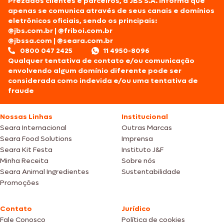
Prezados clientes e parceiros, a JBS S.A. informa que
apenas se comunica através de seus canais e domínios
eletrônicos oficiais, sendo os principais:
@jbs.com.br
|
@friboi.com.br
@jbssa.com
|
@seara.com.br
0800 047 2425
11 4950-8096
Qualquer tentativa de contato e/ou comunicação
envolvendo algum domínio diferente pode ser
considerada como indevida e/ou uma tentativa de
fraude
Nossas Linhas
Institucional
Seara Internacional
Outras Marcas
Seara Food Solutions
Imprensa
Seara Kit Festa
Instituto J&F
Minha Receita
Sobre nós
Seara Animal Ingredientes
Sustentabilidade
Promoções
Contato
Jurídico
Fale Conosco
Política de cookies