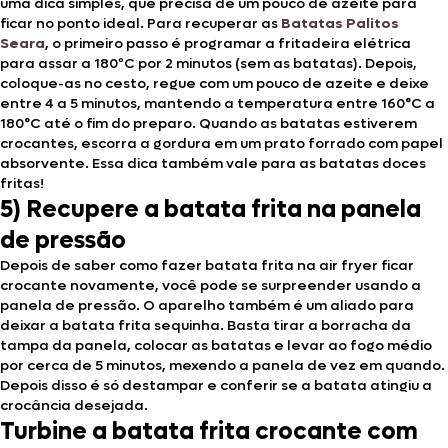
uma dica simples, que precisa de um pouco de azeite para
ficar no ponto ideal. Para recuperar as
Batatas Palitos
Seara
, o primeiro passo é programar a fritadeira elétrica
para assar a 180ºC por 2 minutos (sem as batatas). Depois,
coloque-as no cesto, regue com um pouco de azeite e deixe
entre 4 a 5 minutos, mantendo a temperatura entre 160°C a
180°C até o fim do preparo. Quando as batatas estiverem
crocantes, escorra a gordura em um prato forrado com papel
absorvente. Essa dica também vale para as batatas doces
fritas!
5) Recupere a batata frita na panela
de pressão
Depois de saber como fazer batata frita na air fryer ficar
crocante novamente, você pode se surpreender usando a
panela de pressão. O aparelho também é um aliado para
deixar a batata frita sequinha. Basta tirar a borracha da
tampa da panela, colocar as batatas e levar ao fogo médio
por cerca de 5 minutos, mexendo a panela de vez em quando.
Depois disso é só destampar e conferir se a batata atingiu a
crocância desejada.
Turbine a batata frita crocante com