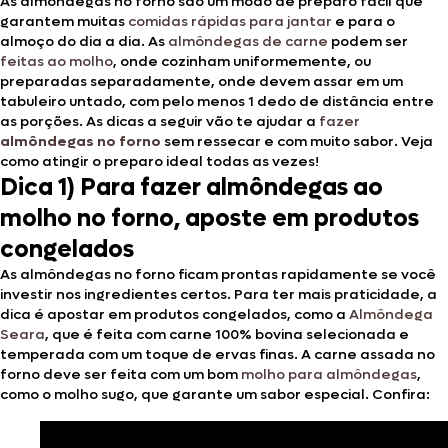
As almôndegas no forno são um modo de preparo fácil que
garantem muitas
comidas rápidas para jantar
e para o
almoço do dia a dia. As
almôndegas de carne
podem ser
feitas ao molho
, onde cozinham uniformemente, ou
preparadas separadamente, onde devem assar em um
tabuleiro untado, com pelo menos 1 dedo de distância entre
as porções. As dicas a seguir vão te ajudar a
fazer
almôndegas no forno
sem ressecar e com muito sabor. Veja
como atingir o preparo ideal todas as vezes!
Dica 1) Para fazer almôndegas ao
molho no forno, aposte em produtos
congelados
As almôndegas no forno ficam prontas rapidamente se você
investir nos ingredientes certos. Para ter mais praticidade, a
dica é apostar em produtos congelados, como a
Almôndega
Seara
, que é feita com carne 100% bovina selecionada e
temperada com um toque de ervas finas. A carne assada no
forno deve ser feita com um bom
molho para almôndegas
,
como o molho sugo, que garante um sabor especial. Confira: