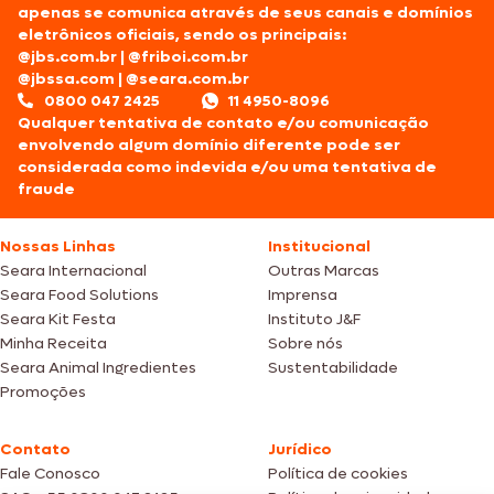
apenas se comunica através de seus canais e domínios
eletrônicos oficiais, sendo os principais:
@jbs.com.br
|
@friboi.com.br
@jbssa.com
|
@seara.com.br
0800 047 2425
11 4950-8096
Qualquer tentativa de contato e/ou comunicação
envolvendo algum domínio diferente pode ser
considerada como indevida e/ou uma tentativa de
fraude
Nossas Linhas
Institucional
Seara Internacional
Outras Marcas
Seara Food Solutions
Imprensa
Seara Kit Festa
Instituto J&F
Minha Receita
Sobre nós
Seara Animal Ingredientes
Sustentabilidade
Promoções
Contato
Jurídico
Fale Conosco
Política de cookies