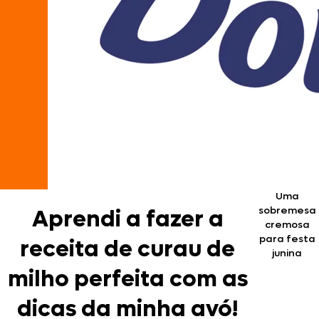
Uma
sobremesa
Aprendi a fazer a
cremosa
para festa
receita de curau de
junina
milho perfeita com as
dicas da minha avó!