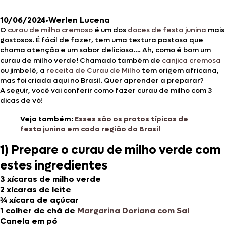
10/06/2024
•
Werlen Lucena
O
curau de milho cremoso
é um dos
doces de festa junina
mais
gostosos. É fácil de fazer, tem uma textura pastosa que
chama atenção e um sabor delicioso…. Ah, como é bom um
curau de milho verde! Chamado também de
canjica cremosa
ou jimbelê, a
receita de Curau de Milho
tem origem africana,
mas foi criada aqui no Brasil. Quer aprender a preparar?
A seguir, você vai conferir como fazer curau de milho com 3
dicas de vó!
Veja também:
Esses são os pratos típicos de
festa junina em cada região do Brasil
1) Prepare o curau de milho verde com
estes ingredientes
3 xícaras de milho verde
2 xícaras de leite
¾ xícara de açúcar
1 colher de chá de
Margarina Doriana com Sal
Canela em pó