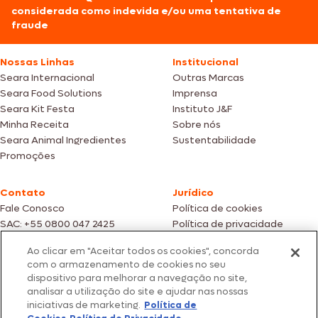
considerada como indevida e/ou uma tentativa de
fraude
Nossas Linhas
Institucional
Seara Internacional
Outras Marcas
Seara Food Solutions
Imprensa
Seara Kit Festa
Instituto J&F
Minha Receita
Sobre nós
Seara Animal Ingredientes
Sustentabilidade
Promoções
Contato
Jurídico
Fale Conosco
Política de cookies
SAC: +55 0800 047 2425
Política de privacidade
Ao clicar em "Aceitar todos os cookies", concorda
Fotos meramente ilustrativas | Ofertas válidas enquanto durarem os
com o armazenamento de cookies no seu
estoques dos nossos parceiros | Vendas sujeitas a análise e confirmação
dispositivo para melhorar a navegação no site,
de dados.
analisar a utilização do site e ajudar nas nossas
Os preços, promoções e condições de pagamento são válidos
iniciativas de marketing.
Política de
exclusivamente para compras efetuadas em nossos parceiros.
Todos os produtos estão sujeitos a disponibilidade de estoque.