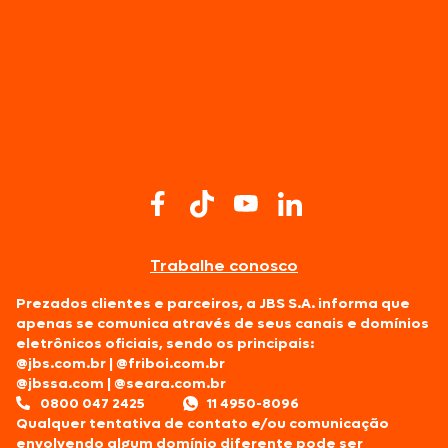
Trabalhe conosco
Prezados clientes e parceiros, a JBS S.A. informa que
apenas se comunica através de seus canais e domínios
eletrônicos oficiais, sendo os principais:
@jbs.com.br
|
@friboi.com.br
@jbssa.com
|
@seara.com.br
0800 047 2425
11 4950-8096
Qualquer tentativa de contato e/ou comunicação
envolvendo algum domínio diferente pode ser