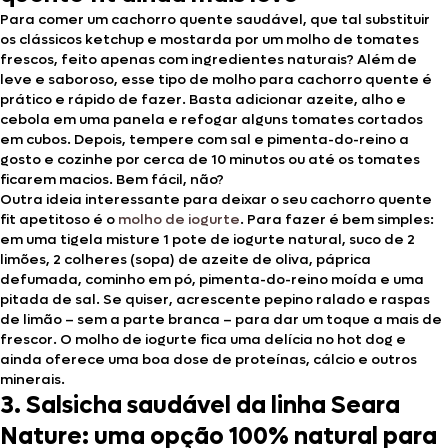
Para comer um cachorro quente saudável, que tal substituir
os clássicos ketchup e mostarda por um molho de tomates
frescos, feito apenas com ingredientes naturais? Além de
leve e saboroso, esse tipo de molho para cachorro quente é
prático e rápido de fazer. Basta adicionar azeite, alho e
cebola em uma panela e refogar alguns tomates cortados
em cubos. Depois, tempere com sal e pimenta-do-reino a
gosto e cozinhe por cerca de 10 minutos ou até os tomates
ficarem macios. Bem fácil, não?
Outra ideia interessante para deixar o seu cachorro quente
fit apetitoso é o
molho de iogurte
. Para fazer é bem simples:
em uma tigela misture 1 pote de iogurte natural, suco de 2
limões, 2 colheres (sopa) de azeite de oliva, páprica
defumada, cominho em pó, pimenta-do-reino moída e uma
pitada de sal. Se quiser, acrescente pepino ralado e raspas
de limão – sem a parte branca – para dar um toque a mais de
frescor. O molho de iogurte fica uma delícia no hot dog e
ainda oferece uma boa dose de proteínas, cálcio e outros
minerais.
3. Salsicha saudável da linha Seara
Nature: uma opção 100% natural para