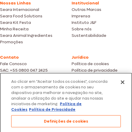
Nossas Linhas
Institucional
Seara Internacional
Outras Marcas
Seara Food Solutions
Imprensa
Seara Kit Festa
Instituto J&F
Minha Receita
Sobre nós
Seara Animal Ingredientes
Sustentabilidade
Promoções
Contato
Jurídico
Fale Conosco
Política de cookies
SAC: +55 0800 047 2425
Política de privacidade
Ao clicar em "Aceitar todos os cookies", concorda
Fotos meramente ilustrativas | Ofertas válidas enquanto durarem os
com o armazenamento de cookies no seu
estoques dos nossos parceiros | Vendas sujeitas a análise e confirmação
dispositivo para melhorar a navegação no site,
de dados.
analisar a utilização do site e ajudar nas nossas
Os preços, promoções e condições de pagamento são válidos
iniciativas de marketing.
Política de
exclusivamente para compras efetuadas em nossos parceiros.
Todos os produtos estão sujeitos a disponibilidade de estoque.
Cookies
Política de Privacidade
SEARA – CNPJ: 02.914.460/0202-67 – Av. Marginal Direita do Tietê, 500,
Definições de cookies
São Paulo/SP – CEP 05.118-100
© 2026 Seara. Todos os direitos reservados