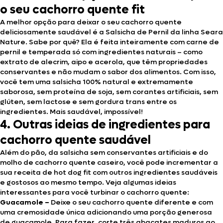
o seu cachorro quente fit
A melhor opção para deixar o seu cachorro quente
deliciosamente saudável é a Salsicha de Pernil da linha Seara
Nature. Sabe por quê? Ela é feita inteiramente com carne de
pernil e temperada só com ingredientes naturais – como
extrato de alecrim, aipo e acerola, que têm propriedades
conservantes e não mudam o sabor dos alimentos. Com isso,
você tem uma salsicha 100% natural e extremamente
saborosa, sem proteína de soja, sem corantes artificiais, sem
glúten, sem lactose e sem gordura trans entre os
ingredientes. Mais saudável, impossível!
4. Outras ideias de ingredientes para
cachorro quente saudável
Além do pão, da salsicha sem conservantes artificiais e do
molho de cachorro quente caseiro, você pode incrementar a
sua receita de hot dog fit com outros ingredientes saudáveis
e gostosos ao mesmo tempo. Veja algumas ideias
interessantes para você turbinar o cachorro quente:
Guacamole –
Deixe o seu cachorro quente diferente e com
uma cremosidade única adicionando uma porção generosa
de guacamole. Para fazer, corte três abacates maduros ao