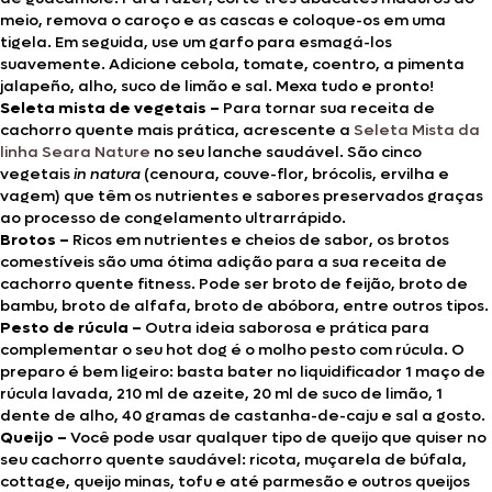
meio, remova o caroço e as cascas e coloque-os em uma
tigela. Em seguida, use um garfo para esmagá-los
suavemente. Adicione cebola, tomate, coentro, a pimenta
jalapeño, alho, suco de limão e sal. Mexa tudo e pronto!
Seleta mista de vegetais –
Para tornar sua receita de
cachorro quente mais prática, acrescente a
Seleta Mista da
linha Seara Nature
no seu lanche saudável. São cinco
vegetais
in natura
(cenoura, couve-flor, brócolis, ervilha e
vagem) que têm os nutrientes e sabores preservados graças
ao processo de congelamento ultrarrápido.
Brotos
–
Ricos em nutrientes e cheios de sabor, os brotos
comestíveis são uma ótima adição para a sua receita de
cachorro quente fitness. Pode ser broto de feijão, broto de
bambu, broto de alfafa, broto de abóbora, entre outros tipos.
Pesto de rúcula –
Outra ideia saborosa e prática para
complementar o seu hot dog é o molho pesto com rúcula. O
preparo é bem ligeiro: basta bater no liquidificador 1 maço de
rúcula lavada, 210 ml de azeite, 20 ml de suco de limão, 1
dente de alho, 40 gramas de castanha-de-caju e sal a gosto.
Queijo –
Você pode usar qualquer tipo de queijo que quiser no
seu cachorro quente saudável: ricota, muçarela de búfala,
cottage, queijo minas, tofu e até parmesão e outros queijos