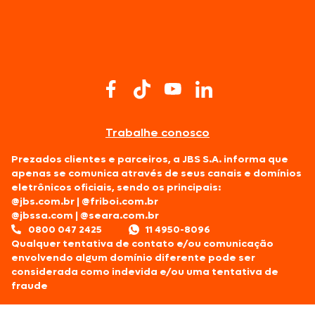
Trabalhe conosco
Prezados clientes e parceiros, a JBS S.A. informa que
apenas se comunica através de seus canais e domínios
eletrônicos oficiais, sendo os principais:
@jbs.com.br
|
@friboi.com.br
@jbssa.com
|
@seara.com.br
0800 047 2425
11 4950-8096
Qualquer tentativa de contato e/ou comunicação
envolvendo algum domínio diferente pode ser
considerada como indevida e/ou uma tentativa de
fraude