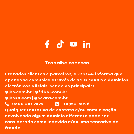
Trabalhe conosco
Prezados clientes e parceiros, a JBS S.A. informa que
apenas se comunica através de seus canais e domínios
eletrônicos oficiais, sendo os principais:
@jbs.com.br
|
@friboi.com.br
@jbssa.com
|
@seara.com.br
0800 047 2425
11 4950-8096
Qualquer tentativa de contato e/ou comunicação
envolvendo algum domínio diferente pode ser
considerada como indevida e/ou uma tentativa de
fraude