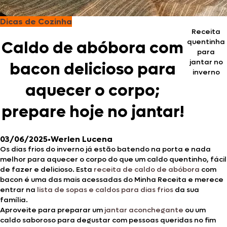
Dicas de Cozinha
Receita
quentinha
Caldo de abóbora com
para
jantar no
bacon delicioso para
inverno
aquecer o corpo;
prepare hoje no jantar!
03/06/2025
•
Werlen Lucena
Os dias frios do inverno já estão batendo na porta e nada
melhor para aquecer o corpo do que um caldo quentinho, fácil
de fazer e delicioso. Esta
receita de caldo de abóbora
com
bacon é uma das mais acessadas do Minha Receita e merece
entrar na
lista de sopas e caldos para dias frios
da sua
família.
Aproveite para preparar um
jantar aconchegante
ou um
caldo saboroso para degustar com pessoas queridas no fim