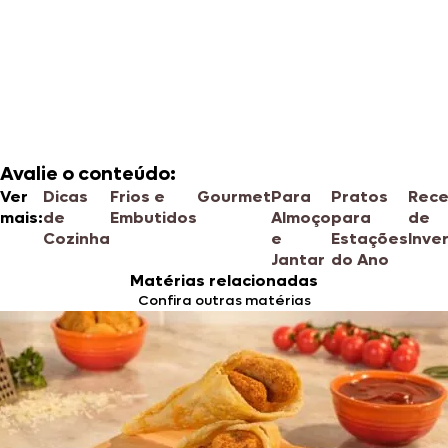
Avalie o conteúdo:
Ver
Dicas
Frios e
Gourmet
Para
Pratos
Rece
mais:
de
Embutidos
Almoço
para
de
Cozinha
e
Estações
Inve
Jantar
do Ano
Matérias relacionadas
Confira outras matérias