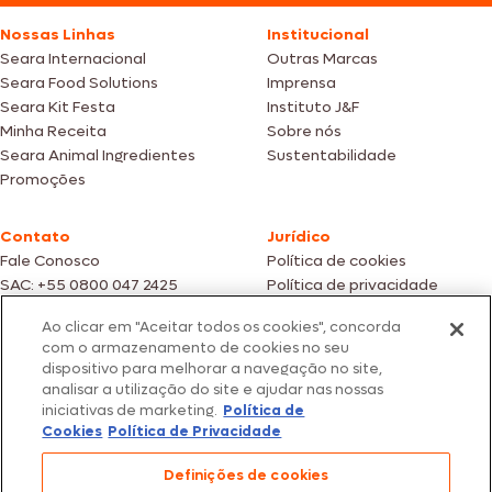
Nossas Linhas
Institucional
Seara Internacional
Outras Marcas
Seara Food Solutions
Imprensa
Seara Kit Festa
Instituto J&F
Minha Receita
Sobre nós
Seara Animal Ingredientes
Sustentabilidade
Promoções
Contato
Jurídico
Fale Conosco
Política de cookies
SAC: +55 0800 047 2425
Política de privacidade
Ao clicar em "Aceitar todos os cookies", concorda
Fotos meramente ilustrativas | Ofertas válidas enquanto durarem os
com o armazenamento de cookies no seu
estoques dos nossos parceiros | Vendas sujeitas a análise e confirmação
dispositivo para melhorar a navegação no site,
de dados.
analisar a utilização do site e ajudar nas nossas
Os preços, promoções e condições de pagamento são válidos
iniciativas de marketing.
Política de
exclusivamente para compras efetuadas em nossos parceiros.
Todos os produtos estão sujeitos a disponibilidade de estoque.
Cookies
Política de Privacidade
SEARA – CNPJ: 02.914.460/0202-67 – Av. Marginal Direita do Tietê, 500,
Definições de cookies
São Paulo/SP – CEP 05.118-100