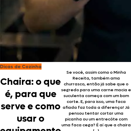
Dicas de Cozinha
Se você, assim como o Minha
Receita, também ama
Chaira: o que
churrasco, então já sabe que o
segredo para uma carne macia e
é, para que
suculenta começa com um bom
corte. E, para isso, uma faca
serve e como
afiada faz toda a diferença! Já
pensou tentar cortar uma
usar o
picanha ou um entrecôte com
uma faca cega? É aí que a chaira
[…]