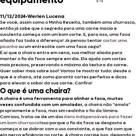
equipamento
11/12/2024
•
Werlen Lucena
Se você, assim como o Minha Receita, também ama churrasco,
então já sabe que o segredo para uma carne macia e
suculenta começa com um bom corte. E, para isso, uma faca
afiada faz toda a diferença! Já pensou tentar
cortar uma
picanha
ou um entrecôte com uma faca cega?
É aí que a chaira entra em cena, sua melhor aliada para
manter o fio da faca sempre em dia. Ela ajuda com cortes
mais precisos, preservando o máximo da textura da carne.
Quer saber mais sobre isso? Vamos te mostrar tudo: desde o
que é a chaira, até como garantir cortes perfeitos e dicas
para elevar o sabor da sua carne. Confira!
O que é uma chaira?
A chaira é uma ferramenta para alinhar a faca, muitas
vezes confundida com um amolador
, a chaira não “amola”
propriamente a faca, mas sim realinha o fio da lâmina.
Com isso, trata-se de um dos
itens indispensáveis para fazer
um bom churrasco!
Isso porque o fio da faca se desgasta e
começa a se dobrar com o uso constante, o que faz com que
ela perca eficiência no corte. A chaira corrige isso, deixando a