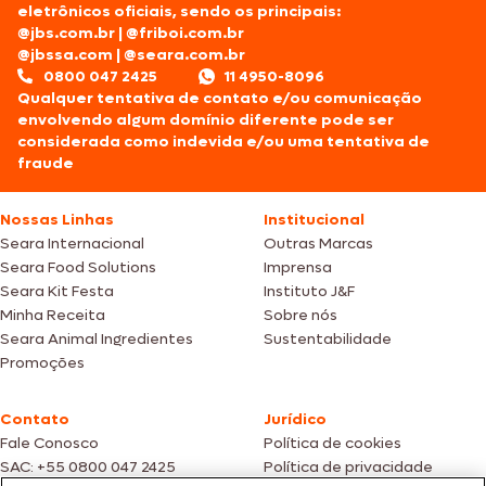
eletrônicos oficiais, sendo os principais:
@jbs.com.br
|
@friboi.com.br
@jbssa.com
|
@seara.com.br
0800 047 2425
11 4950-8096
Qualquer tentativa de contato e/ou comunicação
envolvendo algum domínio diferente pode ser
considerada como indevida e/ou uma tentativa de
fraude
Nossas Linhas
Institucional
Seara Internacional
Outras Marcas
Seara Food Solutions
Imprensa
Seara Kit Festa
Instituto J&F
Minha Receita
Sobre nós
Seara Animal Ingredientes
Sustentabilidade
Promoções
Contato
Jurídico
Fale Conosco
Política de cookies
SAC: +55 0800 047 2425
Política de privacidade