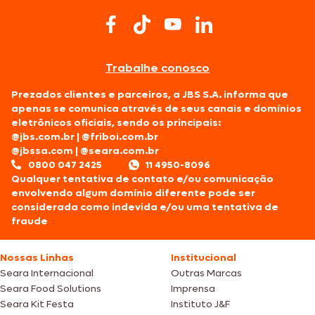
Trabalhe conosco
Prezados clientes e parceiros, a JBS S.A. informa que
apenas se comunica através de seus canais e domínios
eletrônicos oficiais, sendo os principais:
@jbs.com.br
|
@friboi.com.br
@jbssa.com
|
@seara.com.br
0800 047 2425
11 4950-8096
Qualquer tentativa de contato e/ou comunicação
envolvendo algum domínio diferente pode ser
considerada como indevida e/ou uma tentativa de
fraude
Nossas Linhas
Institucional
Seara Internacional
Outras Marcas
Seara Food Solutions
Imprensa
Seara Kit Festa
Instituto J&F