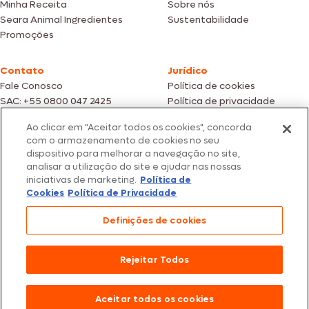
Minha Receita
Sobre nós
Seara Animal Ingredientes
Sustentabilidade
Promoções
Contato
Jurídico
Fale Conosco
Política de cookies
SAC: +55 0800 047 2425
Política de privacidade
Ao clicar em "Aceitar todos os cookies", concorda
Fotos meramente ilustrativas | Ofertas válidas enquanto durarem os
com o armazenamento de cookies no seu
estoques dos nossos parceiros | Vendas sujeitas a análise e confirmação
dispositivo para melhorar a navegação no site,
de dados.
analisar a utilização do site e ajudar nas nossas
Os preços, promoções e condições de pagamento são válidos
iniciativas de marketing.
Política de
exclusivamente para compras efetuadas em nossos parceiros.
Todos os produtos estão sujeitos a disponibilidade de estoque.
Cookies
Política de Privacidade
SEARA – CNPJ: 02.914.460/0202-67 – Av. Marginal Direita do Tietê, 500,
Definições de cookies
São Paulo/SP – CEP 05.118-100
© 2026 Seara. Todos os direitos reservados
Rejeitar Todos
Aceitar todos os cookies