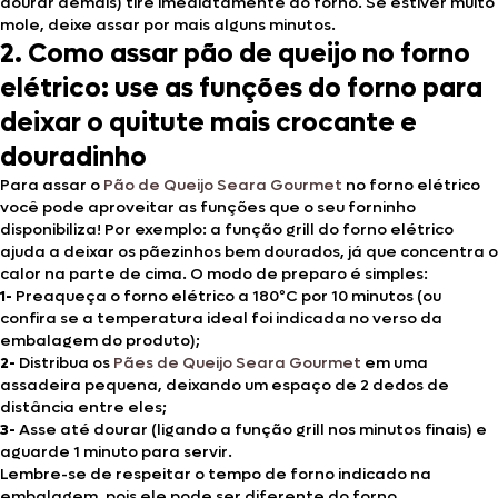
dourar demais) tire imediatamente do forno. Se estiver muito
mole, deixe assar por mais alguns minutos.
2. Como assar pão de queijo no forno
elétrico: use as funções do forno para
deixar o quitute mais crocante e
douradinho
Para assar o
Pão de Queijo Seara Gourmet
no forno elétrico
você pode aproveitar as funções que o seu forninho
disponibiliza! Por exemplo: a função grill do forno elétrico
ajuda a deixar os pãezinhos bem dourados, já que concentra o
calor na parte de cima. O modo de preparo é simples:
1-
Preaqueça o forno elétrico a 180ºC por 10 minutos (ou
confira se a temperatura ideal foi indicada no verso da
embalagem do produto);
2-
Distribua os
Pães de Queijo Seara Gourmet
em uma
assadeira pequena, deixando um espaço de 2 dedos de
distância entre eles;
3-
Asse até dourar (ligando a função grill nos minutos finais) e
aguarde 1 minuto para servir.
Lembre-se de respeitar o tempo de forno indicado na
embalagem, pois ele pode ser diferente do forno