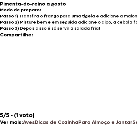
Pimenta-do-reino a gosto
Modo de preparo:
Passo 1)
Transfira o frango para uma tigela e adicione a maion
Passo 2)
Misture bem e em seguida adicione o aipo, a cebola f
Passo 3)
Depois disso é só servir a salada fria!
Compartilhe:
5/5 - (1 voto)
Ver mais:
Aves
Dicas de Cozinha
Para Almoço e Jantar
S