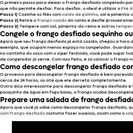
O primeiro passo para deixar o frango desfiado congelado para u
que não permite desfiar. Para desfiar, o ideal é utilizar o
Filé 
Passo 1)
Cozinhe os filés com
caldo de galinha
, sal e pimenta
Passo 2)
Retire o
frango cozido
do caldo e desfie grosseiramen
Passo 3)
Tempere com sal, pimenta-do-reino e outros
tempero
Congele o frango desfiado sequinho o
Agora que seu frango desfiado já está cozido, chegou a hora de
exemplo, que ocupam menos espaço no congelador. Guardando
no cantinho do saco com o zíper fechado, você pode sugar tod
de congelador já serve. Com isso feito, é só colocar o frango
Como descongelar frango desfiado co
O processo para descongelar frango desfiado é bem parecido c
cerca de 24 horas, ou até que ele derreta completamente.
Outra dica interessante para descongelar frango desfiado é 
pouquinho de água em fogo baixo, o frango acaba descongelan
Prepare uma salada de frango desfia
Agora que você já sabe como descongelar frango desfiado, 
com frango desfiado
costuma fazer sucesso, assim como o
sal