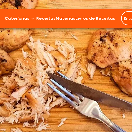
Categorias
Receitas
Matérias
Livros de Receitas
Bovinos
Cordeiro
Carnes Suínas
Aves
Frios e Embutidos
Peixes e Frutos do Mar
100% Vegetal