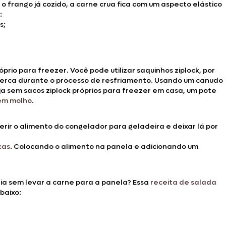
 o frango já cozido, a carne crua fica com um aspecto elástico
:
s;
prio para freezer. Você pode utilizar saquinhos ziplock, por
perca durante o processo de resfriamento. Usando um canudo
a sem sacos ziplock próprios para freezer em casa, um pote
sem molho
.
rir o alimento do congelador para geladeira e deixar lá por
cas
. Colocando o alimento na panela e adicionando um
ria sem levar a carne para a panela? Essa
receita de salada
baixo: