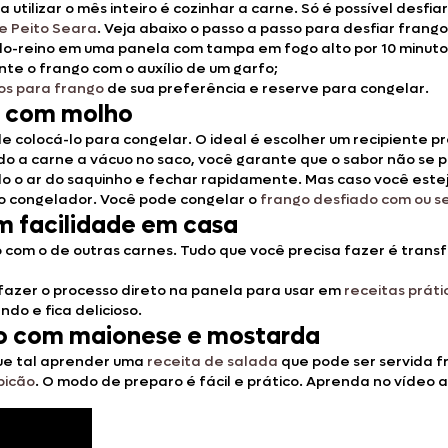
tilizar o mês inteiro é cozinhar a carne. Só é possível desfiar
de Peito Seara
. Veja abaixo o passo a passo para desfiar frango
-do-reino em uma panela com tampa em fogo alto por 10 minuto
te o frango com o auxílio de um garfo;
s para frango
de sua preferência e reserve para congelar.
u com molho
 colocá-lo para congelar. O ideal é escolher um recipiente pró
 a carne a vácuo no saco, você garante que o sabor não se 
o o ar do saquinho e fechar rapidamente. Mas caso você estej
 no congelador. Você pode congelar o
frango desfiado com ou 
m facilidade em casa
om o de outras carnes. Tudo que você precisa fazer é transfe
fazer o processo direto na panela para usar em
receitas práti
do e fica delicioso.
do com maionese e mostarda
que tal aprender uma
receita de salada
que pode ser servida f
picão
. O modo de preparo é fácil e prático. Aprenda no vídeo a